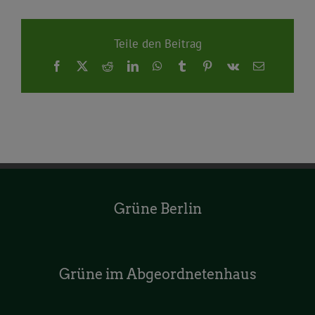
Teile den Beitrag
Facebook
X
Reddit
LinkedIn
WhatsApp
Tumblr
Pinterest
Vk
E-
Mail
Grüne Berlin
Grüne im Abgeordnetenhaus