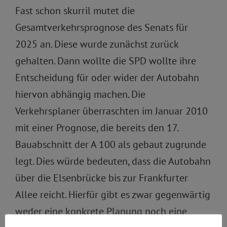
Fast schon skurril mutet die
Gesamtverkehrsprognose des Senats für
2025 an. Diese wurde zunächst zurück
gehalten. Dann wollte die SPD wollte ihre
Entscheidung für oder wider der Autobahn
hiervon abhängig machen. Die
Verkehrsplaner überraschten im Januar 2010
mit einer Prognose, die bereits den 17.
Bauabschnitt der A 100 als gebaut zugrunde
legt. Dies würde bedeuten, dass die Autobahn
über die Elsenbrücke bis zur Frankfurter
Allee reicht. Hierfür gibt es zwar gegenwärtig
weder eine konkrete Planung noch eine