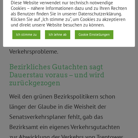
Finanzierung durch den Bund geschweige
Diese Website verwendet nur technisch notwendige
Cookies – nähere Informationen dazu und zu Ihren Rechten
denn eine politische Mehrheit in der Stadt,
als Benutzer finden Sie in unserer Datenschutzerklärung.
Klicken Sie auf „Ich stimme zu“, um Cookies zu akzeptieren
aber die Planer umgingen elegant die
und direkt unsere Website besuchen zu können.
Darstellung der Bewältigung der um den
Ich stimme zu
Ich lehne ab
Cookie Einstellungen
Treptower Park ausgelösten
Verkehrsprobleme.
Bezirkliches Gutachten sagt
Dauerstau voraus – und wird
zurückgezogen
Weil den grünen Bezirkspolitikern schon
länger der Glaube in die Weisheit der
Senatsverkehrsplaner fehlt, gab das
Bezirksamt ein eigenes Verkehrsgutachten
zur Abwicklung der Verkehrs von Treptower