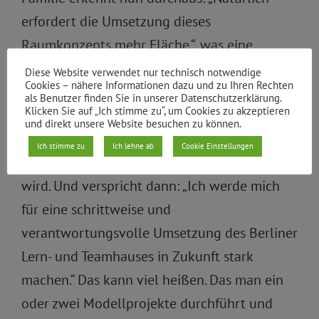
erfordert die Umsetzung dieses
Raumkonzepts mehr Fläche.“, was eine
Abkehr vom bisherigen
Diese Website verwendet nur technisch notwendige
Cookies – nähere Informationen dazu und zu Ihren Rechten
Musterraumprogramm erfordern würde, dass
als Benutzer finden Sie in unserer Datenschutzerklärung.
Klicken Sie auf „Ich stimme zu“, um Cookies zu akzeptieren
festlegt, wieviel Raum für jede Schüler*in zu
und direkt unsere Website besuchen zu können.
Verfügung stehen soll und nur dieser dann
Ich stimme zu
Ich lehne ab
Cookie Einstellungen
auch den Bezirken gegenüber refinanziert
wird. Und verspricht dann: „Ich werde mich
für eine schrittweise und
verantwortungsvolle Umsetzung des Berliner
Lern- und Teamhauses in Zukunft stark
machen.“ Das kann viel heißen. Das man ein
oder zwei Modellprojekte durchführt und