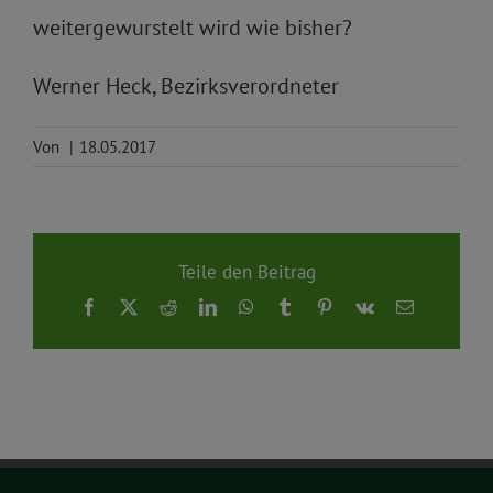
weitergewurstelt wird wie bisher?
Werner Heck, Bezirksverordneter
Von
|
18.05.2017
Teile den Beitrag
Facebook
X
Reddit
LinkedIn
WhatsApp
Tumblr
Pinterest
Vk
E-
Mail