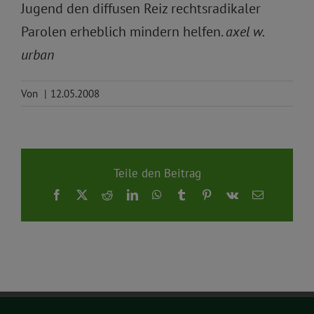
Jugend den diffusen Reiz rechtsradikaler
Parolen erheblich mindern helfen.
axel w.
urban
Von
|
12.05.2008
Teile den Beitrag
Facebook
X
Reddit
LinkedIn
WhatsApp
Tumblr
Pinterest
Vk
E-
Mail