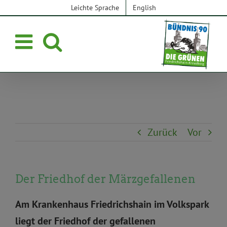
Zum
Leichte Sprache
English
Inhalt
springen
Zurück
Vor
Der Friedhof der Märzgefallenen
Am Krankenhaus Friedrichshain im Volkspark
liegt der Friedhof der gefallenen