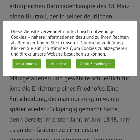
erfolgreichen Barrikadenkämpfe des 18. März
einen Blutzoll, der in seiner deutlichen
Mehrheit von Arbeitern und anderen
Diese Website verwendet nur technisch notwendige
Angehörigen der unteren Schicht geleistet
Cookies – nähere Informationen dazu und zu Ihren Rechten
als Benutzer finden Sie in unserer Datenschutzerklärung.
wurde. Der preußische König Friedrich
Klicken Sie auf „Ich stimme zu“, um Cookies zu akzeptieren
und direkt unsere Website besuchen zu können.
Wilhelm IV. versprach, alle Forderungen zu
Ich stimme zu
Ich lehne ab
Cookie Einstellungen
erfüllen, verneigte sich sogar vor den toten
Märzgefallenen und gewährte schließlich für
jene die Errichtung eines Friedhofes. Eine
Entscheidung, die man nur zu gern wenig
später wieder rückgängig gemacht hätte,
denn bereits im ersten Jahr, im Juni 1848, kam
es an den Gräbern zu einer ersten