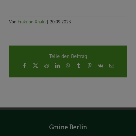
Von
Fraktion Xhain
|
20.09.2023
Teile den Beitrag
Facebook
X
Reddit
LinkedIn
WhatsApp
Tumblr
Pinterest
Vk
E-
Mail
Grüne Berlin