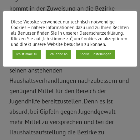
kommt in der Zuweisung an die Bezirke
seiner Verantwortung einer auskömmlichen
Diese Website verwendet nur technisch notwendige
Cookies – nähere Informationen dazu und zu Ihren Rechten
Finanzierung der Jugendarbeit weiterhin
als Benutzer finden Sie in unserer Datenschutzerklärung.
nicht hinreichend nach – und dass trotz des
Klicken Sie auf „Ich stimme zu“, um Cookies zu akzeptieren
und direkt unsere Website besuchen zu können.
neuen Jugendfördergesetzes. Wir fordern das
Ich stimme zu
Ich lehne ab
Cookie Einstellungen
Berliner Landesparlament deswegen auf, in
seinen anstehenden
Haushaltsverhandlungen nachzubessern und
genügend Mittel für den Bereich der
Jugendhilfe bereitzustellen. Denn es ist
absurd, bei Gipfeln gegen Jugendgewalt
mehr Mittel zu versprechen und bei der
Haushaltsaufstellung die Bezirke zu