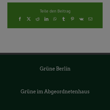
Teile den Beitrag
Facebook
X
Reddit
LinkedIn
WhatsApp
Tumblr
Pinterest
Vk
E-
Mail
Grüne Berlin
Grüne im Abgeordnetenhaus