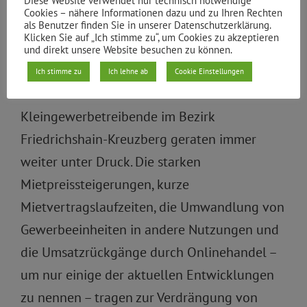
Diese Website verwendet nur technisch notwendige
Cookies – nähere Informationen dazu und zu Ihren Rechten
für lebenswerte Wohnumfelder
als Benutzer finden Sie in unserer Datenschutzerklärung.
Klicken Sie auf „Ich stimme zu“, um Cookies zu akzeptieren
zu erhalten und zu entwickeln
und direkt unsere Website besuchen zu können.
Ich stimme zu
Ich lehne ab
Cookie Einstellungen
Begründung
Kleingewerbetreibende im Bezirk
Friedrichshain-Kreuzberg geraten immer
weiter unter Druck. Die starken
Mietpreissteigerungen, kurze
Mietvertragslaufzeiten, die Umwandlung von
Gewerbeeinheiten in andere Nutzungen und
die Umsatzrückgänge durch Onlinehandel –
um nur einige der aktuellen Entwicklungen
zu nennen – tragen zur Verdrängung von