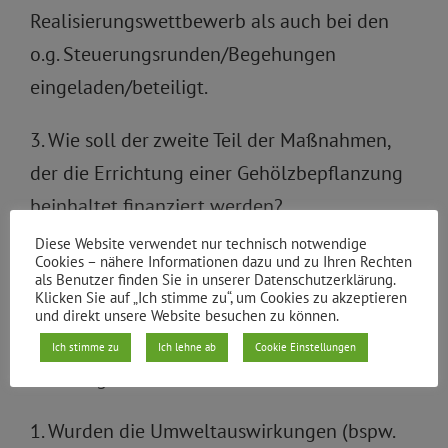
Realisierungswettbewerb als auch bei den
o.g. Steuerungsrunden/Begehungen
eingeladen/beteiligt.
3. Wie soll der zweite Teil der Maßnahmen,
der die Errichtung einer Gehölzbepflanzung
beinhaltet finanziert werden?
Diese Website verwendet nur technisch notwendige
Für alle Neupflanzungen, die im Rahmen des
Cookies – nähere Informationen dazu und zu Ihren Rechten
als Benutzer finden Sie in unserer Datenschutzerklärung.
laufenden Projektes vorgesehen sind, ist die
Klicken Sie auf „Ich stimme zu“, um Cookies zu akzeptieren
und direkt unsere Website besuchen zu können.
Finanzierung gesichert.
Ich stimme zu
Ich lehne ab
Cookie Einstellungen
Nachfragen:
1. Wurden die Umweltauswirkungen (bspw.