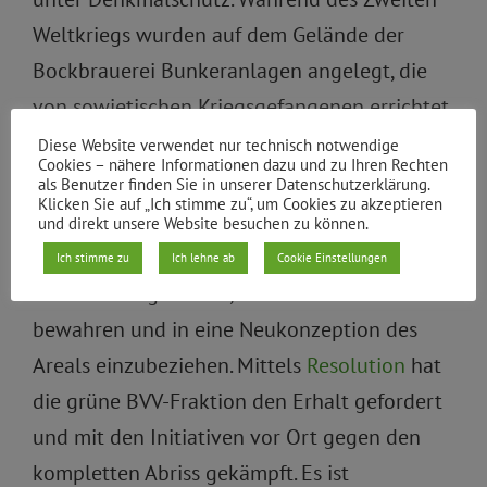
Weltkriegs wurden auf dem Gelände der
Bockbrauerei Bunkeranlagen angelegt, die
von sowjetischen Kriegsgefangenen errichtet
und durch die Nazis für Zwangsarbeit genutzt
Diese Website verwendet nur technisch notwendige
Cookies – nähere Informationen dazu und zu Ihren Rechten
wurden.
als Benutzer finden Sie in unserer Datenschutzerklärung.
Klicken Sie auf „Ich stimme zu“, um Cookies zu akzeptieren
und direkt unsere Website besuchen zu können.
Landesdenkmalamt genehmigt Teilabriss
Ich stimme zu
Ich lehne ab
Cookie Einstellungen
Umso wichtiger ist es, diese als Gedenkort zu
bewahren und in eine Neukonzeption des
Areals einzubeziehen. Mittels
Resolution
hat
die grüne BVV-Fraktion den Erhalt gefordert
und mit den Initiativen vor Ort gegen den
kompletten Abriss gekämpft. Es ist