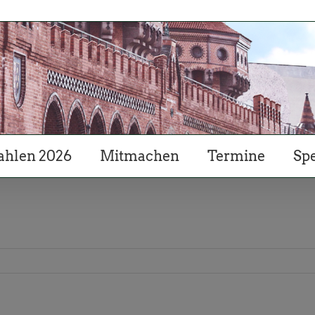
hlen 2026
Mitmachen
Termine
Sp