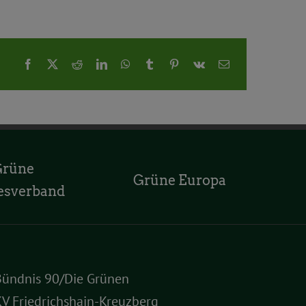
Facebook
X
Reddit
LinkedIn
WhatsApp
Tumblr
Pinterest
Vk
E-
Mail
Grüne
Grüne Europa
esverband
Bündnis 90/Die Grünen
V Friedrichshain-Kreuzberg