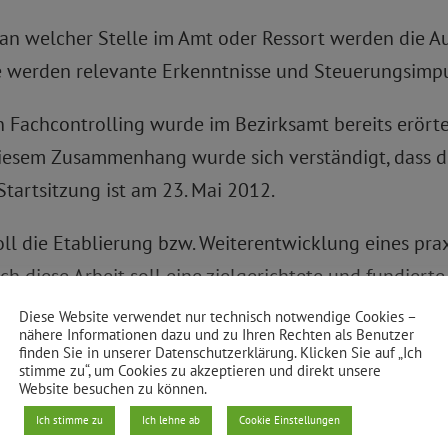
, an welcher Stelle im Amt oder Ressort werden die 
erden relevante Erkenntnisse und Steuerungsimpuls
n Fachcontrolling wurde im Bezirksamt bereits erörte
iesem Zusammenhang wurde sich verständigt, dass de
 Startsitzung ist am 23. Mai 2012.
oll die Etablierung bzw. Weiterentwicklung eines pra
ch diese Arbeit soll eine zielgerichtete und fundier
n. Der Steuerungsdienst wird diese Gemeinschaft mo
Diese Website verwendet nur technisch notwendige Cookies –
nähere Informationen dazu und zu Ihren Rechten als Benutzer
f unterstützen.
finden Sie in unserer Datenschutzerklärung. Klicken Sie auf „Ich
stimme zu“, um Cookies zu akzeptieren und direkt unsere
Website besuchen zu können.
erte Aufgabenwahrnehmung in den Ämtern entnehmen S
Ich stimme zu
Ich lehne ab
Cookie Einstellungen