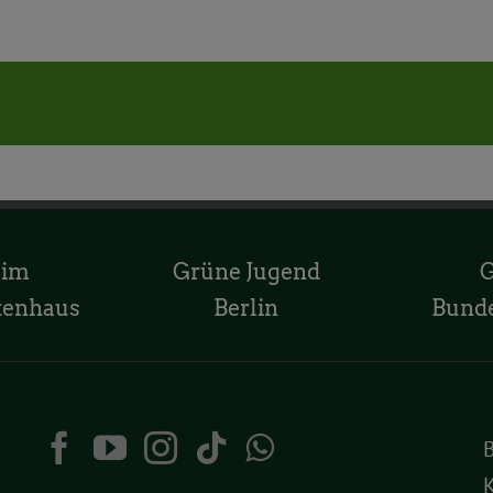
 im
Grüne Jugend
tenhaus
Berlin
Bund
K