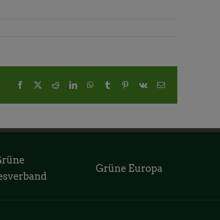
Facebook
X
Reddit
LinkedIn
WhatsApp
Tumblr
Pinterest
Vk
E-
Mail
Grüne
Grüne Europa
esverband