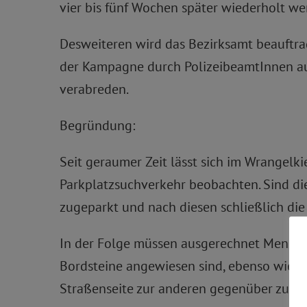
vier bis fünf Wochen später wiederholt we
Desweiteren wird das Bezirksamt beauftragt
der Kampagne durch PolizeibeamtInnen au
verabreden.
Begründung:
Seit geraumer Zeit lässt sich im Wrange
Parkplatzsuchverkehr beobachten. Sind di
zugeparkt und nach diesen schließlich di
In der Folge müssen ausgerechnet Menschen
Bordsteine angewiesen sind, ebenso wie E
Straßenseite zur anderen gegenüber zu ge