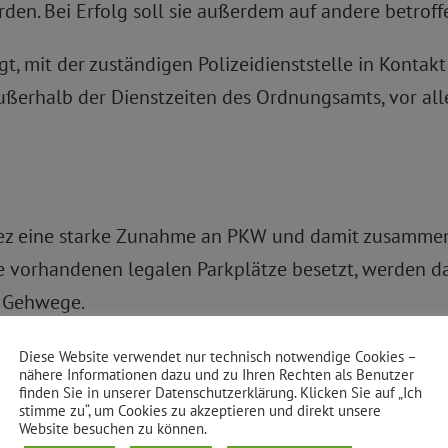
rden. Bei Erfolg soll sie außerdem auf andere betro
, mit der zuständigen Polizeidienststelle in Kontakt
ßerhalb der Dienstzeiten des Ordnungsamts, vor al
lkiez eine starke Zunahme an PKW und damit zusamm
e vorhandenen legalen Parkplätze besetzt, werden d
e Gehwege.
 mit eingeschränkter Mobilität, die auf Rollis ode
Diese Website verwendet nur technisch notwendige Cookies –
nähere Informationen dazu und zu Ihren Rechten als Benutzer
ltern mit Kinderwagen teils beträchtliche Umwege i
finden Sie in unserer Datenschutzerklärung. Klicken Sie auf „Ich
stimme zu“, um Cookies zu akzeptieren und direkt unsere
langen.
Website besuchen zu können.