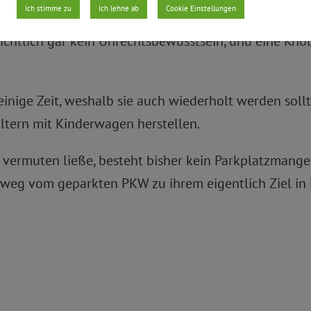
Ich stimme zu
Ich lehne ab
Cookie Einstellungen
ilistInnen, Hinweise auf die begangene Ordnungswidr
ensichtlich gar kein Unrechtsbewusstsein, und eine K
 einige Zeit, weshalb sie auch wiederholt werden sollt
ltern mit Kinderwagen herstellen.
vermuten ließe, besteht bisher kein Parkplatzmangel
ßweg vom geparkten PKW zu ihrem eigentlich Ziel in 