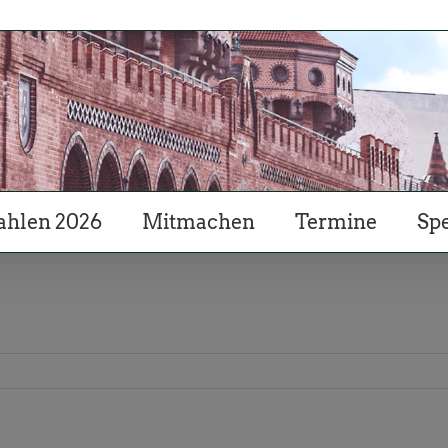
hlen 2026
Mitmachen
Termine
Sp