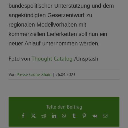
bundespolitischer Unterstützung und dem
angekündigten Gesetzentwurf zu
regionalen Modellvorhaben mit
kommerziellen Lieferketten soll nun ein
neuer Anlauf unternommen werden.
Foto von
Thought Catalog
/Unsplash
Von
Presse Grüne Xhain
|
26.04.2023
Teile den Beitrag
Facebook
X
Reddit
LinkedIn
WhatsApp
Tumblr
Pinterest
Vk
E-
Mail