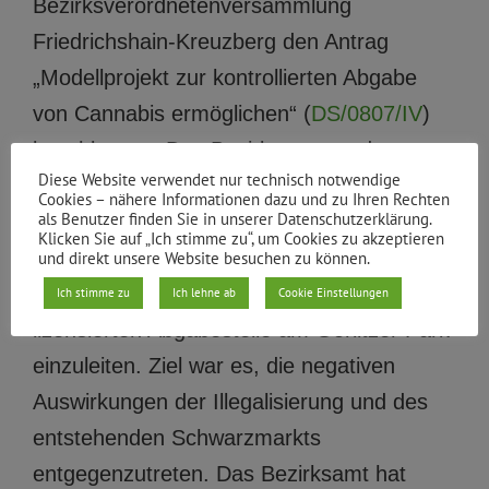
Bezirksverordnetenversammlung
Friedrichshain-Kreuzberg den Antrag
„Modellprojekt zur kontrollierten Abgabe
von Cannabis ermöglichen“ (
DS/0807/IV
)
beschlossen. Das Bezirksamt wurde
Diese Website verwendet nur technisch notwendige
beauftragt gemeinsam mit Expert*innen,
Cookies – nähere Informationen dazu und zu Ihren Rechten
als Benutzer finden Sie in unserer Datenschutzerklärung.
Beratungsstellen und Anwohner*innen die
Klicken Sie auf „Ich stimme zu“, um Cookies zu akzeptieren
nötigen Schritte für eine kontrollierte
und direkt unsere Website besuchen zu können.
Abgabe von Cannabisprodukten in einer
Ich stimme zu
Ich lehne ab
Cookie Einstellungen
lizensierten Abgabestelle am Görlitzer Park
einzuleiten. Ziel war es, die negativen
Auswirkungen der Illegalisierung und des
entstehenden Schwarzmarkts
entgegenzutreten. Das Bezirksamt hat