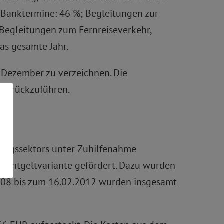
 Banktermine: 46 %; Begleitungen zur
 Begleitungen zum Fernreiseverkehr,
das gesamte Jahr.
 Dezember zu verzeichnen. Die
e zurückzuführen.
gungssektors unter Zuhilfenahme
r Entgeltvariante gefördert. Dazu wurden
.2008 bis zum 16.02.2012 wurden insgesamt