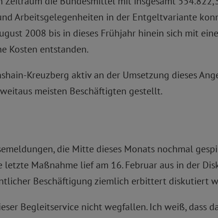
n Zeitraum die Bundesmittel mit insgesamt 554.822,
und Arbeitsgelegenheiten in der Entgeltvariante konn
ugust 2008 bis in dieses Frühjahr hinein sich mit eine
ine Kosten entstanden.
hshain-Kreuzberg aktiv an der Umsetzung dieses Ange
weitaus meisten Beschäftigten gestellt.
essemeldungen, die Mitte dieses Monats nochmal gespi
 Die letzte Maßnahme lief am 16. Februar aus in der 
tlicher Beschäftigung ziemlich erbittert diskutiert 
ser Begleitservice nicht wegfallen. Ich weiß, dass d