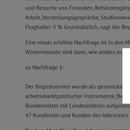
und Besuche von Freunden, Behördengänge,
Arbeit, Vorstellungsgespräche, Studienver
Flughafen: 5 %. Grundsätzlich, sagt der Be
Eine etwas erhöhte Nachfrage ist in den M
Wintermonate sind dann, wie anders zu erk
zu Nachfrage 1:
Der Begleitservice wurde als gesamtstädt
arbeitsmarktpolitischer Instrumente, Besc
Bundesmittel mit Landesmitteln aufgestoc
47 Kundinnen und Kunden des Jobcenters 