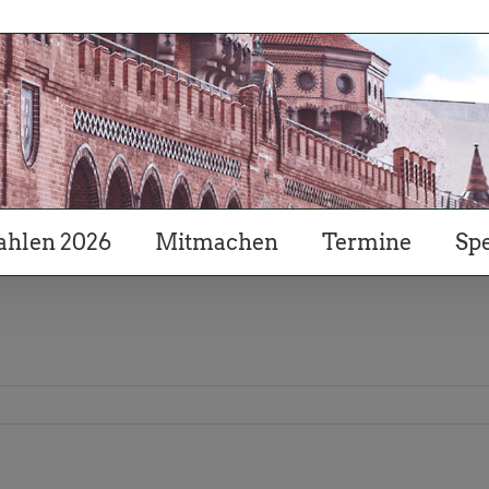
hlen 2026
Mitmachen
Termine
Sp