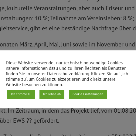
 kulturelle Veranstaltungen, aber auch Friseur und
anstaltungen: 10 %; Teilnahme am Vereinsleben: 8 %;
gleitservice, gibt es eine beständige Nachfrage über 
onaten März, April, Mai, Juni sowie im November und
lären, auf die Wegeverhältnisse, Witterungseinflüss
Diese Website verwendet nur technisch notwendige Cookies –
nähere Informationen dazu und zu Ihren Rechten als Benutzer
finden Sie in unserer Datenschutzerklärung. Klicken Sie auf „Ich
stimme zu“, um Cookies zu akzeptieren und direkt unsere
Website besuchen zu können.
isches Projekt im Rahmen des öffentlichen Beschäfti
Ich stimme zu
Ich lehne ab
Cookie Einstellungen
häftigungszuschuss BEZ und Arbeitsgelegenheit in de
kt. Im Zeitraum, in dem das Projekt lief, vom 01.08
über EWS ?? gefördert.