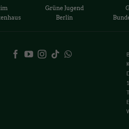
 im
Grüne Jugend
tenhaus
Berlin
Bund
K
D
T