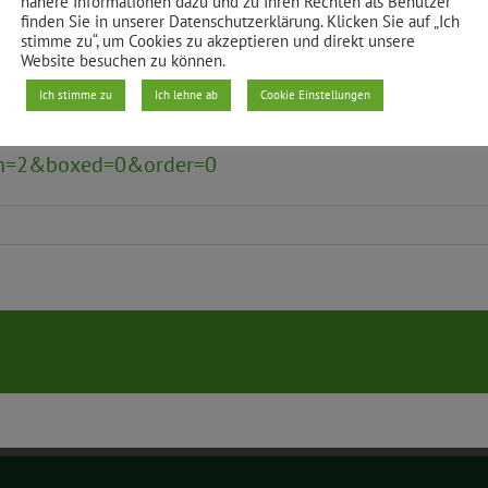
nähere Informationen dazu und zu Ihren Rechten als Benutzer
finden Sie in unserer Datenschutzerklärung. Klicken Sie auf „Ich
sich hier zu Recht über den hohen Verkehrslärm“, s
stimme zu“, um Cookies zu akzeptieren und direkt unsere
Website besuchen zu können.
Ich stimme zu
Ich lehne ab
Cookie Einstellungen
bundesamtes finden Sie hier:
www.env-it.de/luftdaten
h=2&boxed=0&order=0