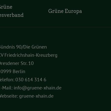
Grüne
Grüne Europa
esverband
Bündnis 90/Die Grünen
V Friedrichshain-Kreuzberg
resdener Str. 10
10999 Berlin
elefon:
030 614 314 6
E-Mail:
info@gruene-xhain.de
Webseite:
gruene-xhain.de