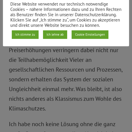
wirklich eingedämmt werden.
Diese Website verwendet nur technisch notwendige
Cookies – nähere Informationen dazu und zu Ihren Rechten
Der Verweis auf das Konsumverhalten
als Benutzer finden Sie in unserer Datenschutzerklärung.
Klicken Sie auf „Ich stimme zu“, um Cookies zu akzeptieren
Einzelner ist wenig effektiv und lenkt von
und direkt unsere Website besuchen zu können.
den unbedingt notwendigen Schritten auf
Ich stimme zu
Ich lehne ab
Cookie Einstellungen
Seiten der Politik und Wirtschaft ab. Verfrühte
Preiserhöhungen verringern dabei nicht nur
die Teilhabemöglichkeit Vieler an
gesellschaftlichen Ressourcen und Prozessen,
sondern erhalten das System der sozialen
Ungleichheit einmal mehr. Was bleibt, ist also
nichts anderes als Klassismus zum Wohle des
Klimaschutzes.
Ich habe noch keine Lösung ohne die ganz