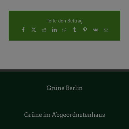
Teile den Beitrag
Facebook
X
Reddit
LinkedIn
WhatsApp
Tumblr
Pinterest
Vk
E-
Mail
Grüne Berlin
Grüne im Abgeordnetenhaus