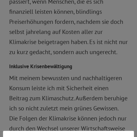
passiert, wenn Menschen, die es sich
finanziell leisten können, blindlings
Preiserhöhungen fordern, nachdem sie doch
selbst jahrelang auf Kosten aller zur
Klimakrise beigetragen haben. Es ist nicht nur
zu kurz gedacht, sondern auch ungerecht.
Inklusive Krisenbewältigung
Mit meinem bewussten und nachhaltigeren
Konsum leiste ich mit Sicherheit einen
Beitrag zum Klimaschutz. Außerdem beruhige
ich so nicht zuletzt mein grünes Gewissen.
Die Folgen der Klimakrise können jedoch nur
durch den Wechsel unserer Wirtschaftsweise