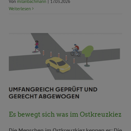
Von
milanbachmann
|
17.03.2026
Weiterlesen
Aktuelles
BVV
BVV Aktuelles
Klimawandel
Umwelt, Klima und Ökologie
Verkehr und Mobilität
Es bewegt sich was im Ostkreuzkiez
Die Menschen im Ostkreuzkiez kennen es: Die