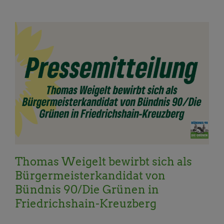
Aktuelles
Allgemein
BVV
Neues aus dem
Kreisverband
Pressemitteilungen
Priorität
Topnews
Wahl
Thomas Weigelt bewirbt sich als
Bürgermeisterkandidat von
Bündnis 90/Die Grünen in
Friedrichshain-Kreuzberg