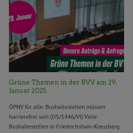
Aktuelles
Allgemein
Anträge und Anfragen
BVV
BVV Aktuelles
Pressemitteilungen
Statement
Topnews
xx wird benötigt
Grüne Themen in der BVV am 29.
Januar 2025
ÖPNV für alle: Bushaltestellen müssen
barrierefrei sein (DS/1446/VI) Viele
Bushaltestellen in Friedrichshain-Kreuzberg