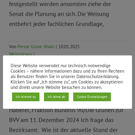
festgestellt werden ansonsten ziehe der
Senat die Planung an sich. Die Weisung
entbehrt jeder fachlichen Grundlage,
Von
Presse Grüne Xhain
|
10.01.2025
Weiterlesen
Diese Website verwendet nur technisch notwendige
Cookies – nähere Informationen dazu und zu Ihren Rechten
als Benutzer finden Sie in unserer Datenschutzerklärung.
Klicken Sie auf „Ich stimme zu“, um Cookies zu akzeptieren
Vorkaufsfall Schöni19 (DS/1429/VI)
und direkt unsere Website besuchen zu können.
Ich stimme zu
Ich lehne ab
Cookie Einstellungen
Mündliche Anfrage gestellt von Maria
Haberer, Fraktion Bündnis 90/Die Grünen zur
BVV am 11. Dezember 2024 Ich frage das
Bezirksamt: Wie ist der aktuelle Stand der