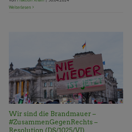
Weiterlesen
Aktuelles
Allgemein
Antirassismus und
Antidiskriminierung
Anträge und Anfragen
BVV
BVV Aktuelles
Demokratie und Beteiligung
Gleichstellung und Antidiskriminierung
Integration/Partizipation
Migration und Flucht
offene Gesellschaft
Resolution
Wir sind die Brandmauer –
#ZusammenGegenRechts –
Resolution (DS/1025/VI)