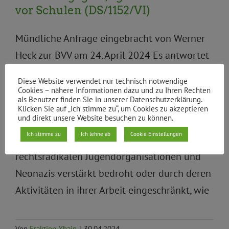
vor Schulen (DS/1152/VI)
Mündliche Anfrage eingebracht von Werner
Heck zur BVV am 24. April 2024 Es antwortet
Max Kindler, Bezirksstadtrat, Abt. Jugend,
Diese Website verwendet nur technisch notwendige
Familie und Gesundheit Ihre Anfrage
Cookies – nähere Informationen dazu und zu Ihren Rechten
als Benutzer finden Sie in unserer Datenschutzerklärung.
beantworte ich wie folgt: 1. Wurden und
Klicken Sie auf „Ich stimme zu“, um Cookies zu akzeptieren
und direkt unsere Website besuchen zu können.
werden auch in unserem Bezirk
Ich stimme zu
Ich lehne ab
Cookie Einstellungen
Jugendzentren und Jugendclubs von
rechtsradikalen Jugendorganisationen und
Neonazis verstärkt bedroht oder durch deren
Aktivitäten in ihrer Arbeit eingeschränkt, wie
Von
Fraktion Xhain
|
30.04.2024