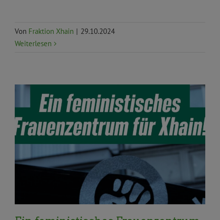
Von
Fraktion Xhain
|
29.10.2024
Weiterlesen
Anträge und Anfragen
BVV
Familien, Kinder,
Senior*innen
Frauen*, Gleichstellung, Inklusion und
Queer
Gleichstellung und Antidiskriminierung
offene Gesellschaft
Resolution