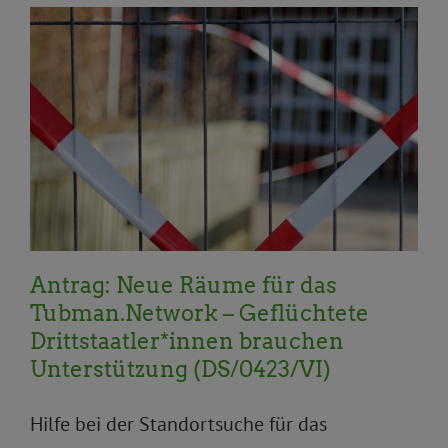
Antirassismus und Antidiskriminierung
Anträge und
Anfragen
BVV
Gleichstellung und
Antidiskriminierung
Integration/Partizipation
Migration und Flucht
offene Gesellschaft
Antrag: Neue Räume für das
Tubman.Network – Geflüchtete
Drittstaatler*innen brauchen
Unterstützung (DS/0423/VI)
Hilfe bei der Standortsuche für das