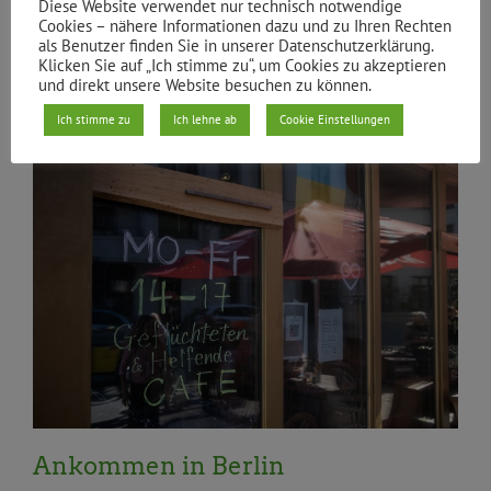
Diese Website verwendet nur technisch notwendige
Cookies – nähere Informationen dazu und zu Ihren Rechten
Von
Fraktion Xhain
|
02.08.2022
als Benutzer finden Sie in unserer Datenschutzerklärung.
Klicken Sie auf „Ich stimme zu“, um Cookies zu akzeptieren
Weiterlesen
und direkt unsere Website besuchen zu können.
Ich stimme zu
Ich lehne ab
Cookie Einstellungen
Aktuelles
Integration/Partizipation
Migration und
Flucht
Stachel
Ankommen in Berlin