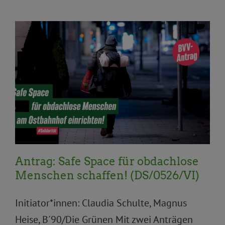
Aktuelles
Anträge und Anfragen
BVV
BVV
Aktuelles
Gesundheit und Soziales
Gleichstellung
und Antidiskriminierung
Integration/Partizipation
Antrag: Safe Space für obdachlose
Menschen schaffen! (DS/0526/VI)
Initiator*innen: Claudia Schulte, Magnus
Heise, B´90/Die Grünen Mit zwei Anträgen