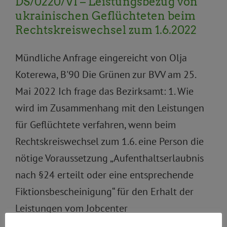
DS/0220/VI – Leistungsbezug von
ukrainischen Geflüchteten beim
Rechtskreiswechsel zum 1.6.2022
Mündliche Anfrage eingereicht von Olja
Koterewa, B'90 Die Grünen zur BVV am 25.
Mai 2022 Ich frage das Bezirksamt: 1. Wie
wird im Zusammenhang mit den Leistungen
für Geflüchtete verfahren, wenn beim
Rechtskreiswechsel zum 1.6. eine Person die
nötige Voraussetzung „Aufenthaltserlaubnis
nach §24 erteilt oder eine entsprechende
Fiktionsbescheinigung“ für den Erhalt der
Leistungen vom Jobcenter