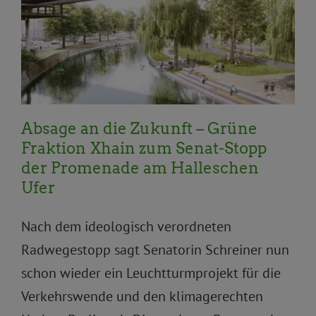
Aktuelles
Allgemein
Klimawandel
Pressemitteilungen
Topnews
Umwelt, Klima und
Ökologie
Umwelt, Natur, Klima
Verkehr und
Mobilität
Absage an die Zukunft – Grüne
Fraktion Xhain zum Senat-Stopp
der Promenade am Halleschen
Ufer
Nach dem ideologisch verordneten
Radwegestopp sagt Senatorin Schreiner nun
schon wieder ein Leuchtturmprojekt für die
Verkehrswende und den klimagerechten