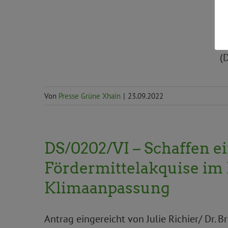
E
A
P
(
Von
Presse Grüne Xhain
|
23.09.2022
DS/0202/VI – Schaffen ei
Fördermittelakquise im
Klimaanpassung
Antrag eingereicht von Julie Richier/ Dr. 