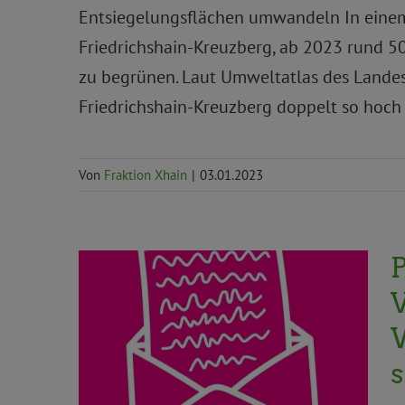
Entsiegelungsflächen umwandeln In einem 
Friedrichshain-Kreuzberg, ab 2023 rund 50
zu begrünen. Laut Umweltatlas des Landes 
Friedrichshain-Kreuzberg doppelt so hoch 
Von
Fraktion Xhain
|
03.01.2023
P
Aktuelles
Bürger*innenrechte
Demokratie und Beteiligung
Demokratie
und Bürger*innenbeteiligung
Geschäftsführender Ausschuss
Pressemitteilungen
Priorität
Topnews
Umwelt, Klima und Ökologie
Umwelt,