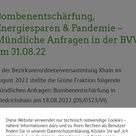
Bombenentschärfung,
Energiesparen & Pandemie –
Mündliche Anfragen in der BV
m 31.08.22
n der Bezirksverordnetenversammlung Xhain im
ugust 2022 stellte die Grüne Fraktion folgende
ündlichen Anfragen: Bombenentschärfung in
riedrichshain am 18.08.2022 (DS/0323/VI)
emperaturregelung in bezirklichen Liegenschaften
DS/0324/VI) Umsetzung der PV-Pflicht auf öffentlich
Diese Website verwendet nur technisch notwendige Cookies –
nähere Informationen dazu und zu Ihren Rechten als Benutzer
iegenschaften nach §19 EWG (DS/0332/VI) Potenziell
finden Sie in unserer Datenschutzerklärung. Klicken Sie auf „Ich