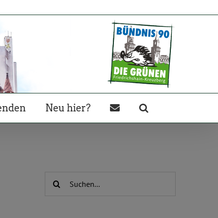
enden
Neu hier?
Suche
nach: