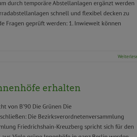
aum durch temporäre Abstellanlagen ergänzt werden
radabstellanlagen schnell und flexibel decken zu
de Fragen geprüft werden: 1. Inwieweit können
Weiterles
nnenhöfe erhalten
cht von B'90 Die Grünen Die
chließen: Die Bezirksverordnetenversammlung
lung Friedrichshain-Kreuzberg spricht sich für den
 aus. Viele grüne Innenhöfe in ganz Berlin werden