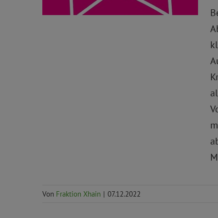
B
Natur, Klima
A
k
A
K
a
V
m
a
M
Von
Fraktion Xhain
|
07.12.2022