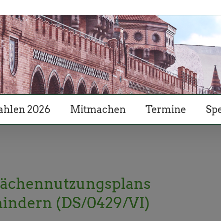
hlen 2026
Mitmachen
Termine
Sp
lächennutzungsplans
hindern (DS/0429/VI)