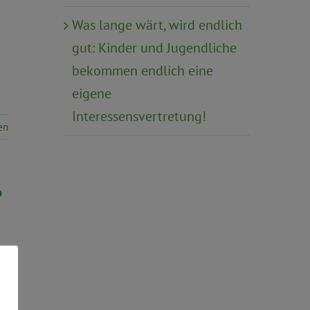
Was lange wärt, wird endlich
gut: Kinder und Jugendliche
bekommen endlich eine
eigene
Interessensvertretung!
en
?