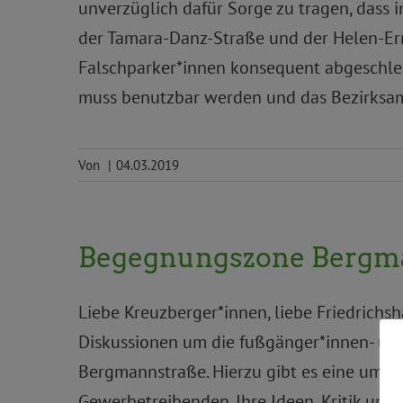
unverzüglich dafür Sorge zu tragen, das
der Tamara-Danz-Straße und der Helen-Erns
Falschparker*innen konsequent abgeschlep
muss benutzbar werden und das Bezirksamt
Von
|
04.03.2019
Begegnungszone Bergman
Liebe Kreuzberger*innen, liebe Friedrichsh
Diskussionen um die fußgänger*innen- un
Bergmannstraße. Hierzu gibt es eine umf
Gewerbetreibenden. Ihre Ideen, Kritik und 