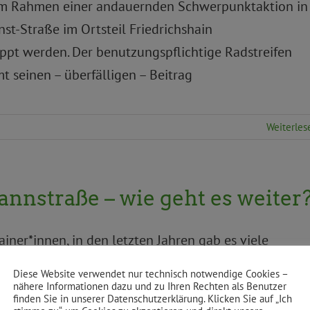
s im Rahmen einer andauernden Schwerpunktaktion in
t-Straße im Ortsteil Friedrichshain
pt werden. Der benutzungspflichtige Radstreifen
 seinen – überfälligen – Beitrag
Weiterles
nstraße – wie geht es weiter
ainer*innen, in den letzten Jahren gab es viele
d fahrradfreundliche Umgestaltung der
Diese Website verwendet nur technisch notwendige Cookies –
assende Beteiligung der Anwohner*innen und
nähere Informationen dazu und zu Ihren Rechten als Benutzer
finden Sie in unserer Datenschutzerklärung. Klicken Sie auf „Ich
Verbesserungsvorschläge sind in die derzeitigen