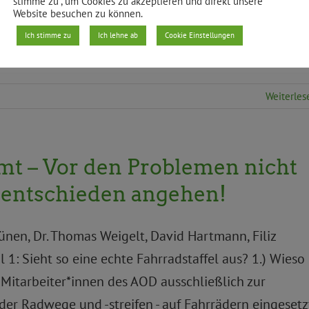
stimme zu“, um Cookies zu akzeptieren und direkt unsere
Website besuchen zu können.
dgültiger Entscheidung Ein Ergebnis der
Ich stimme zu
Ich lehne ab
Cookie Einstellungen
tphase stattfinden soll,
Weiterles
t – Vor den Problemen nicht
e entschieden angehen!
ünen, Dr. Thomas Weigelt, David Hartmann, Filiz
 1: Sieht so eine echte Fahrradstaffel aus? 1.) Wieso
er Mitarbeiter*innen des AOD ausschließlich zur
er Radwege und -streifen - auf Fahrrädern eingesetz