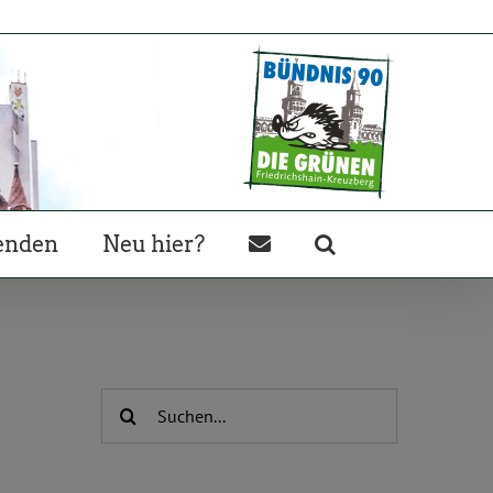
enden
Neu hier?
Suche
nach: