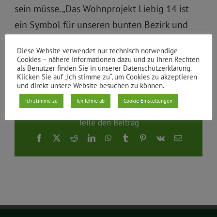
sein müsse. „Das Wohnprojekt Liebig 14 ist
ein Symbol für unseren bunten Bezirk und
die Geschichte Friedrichshains“, sagt Schulz.
Diese Website verwendet nur technisch notwendige
Cookies – nähere Informationen dazu und zu Ihren Rechten
Von
|
01.02.2011
als Benutzer finden Sie in unserer Datenschutzerklärung.
Klicken Sie auf „Ich stimme zu“, um Cookies zu akzeptieren
und direkt unsere Website besuchen zu können.
Ich stimme zu
Ich lehne ab
Cookie Einstellungen
Teile den Beitrag
Facebook
X
Reddit
LinkedIn
WhatsApp
Tumblr
Pinterest
Vk
E-
Mail