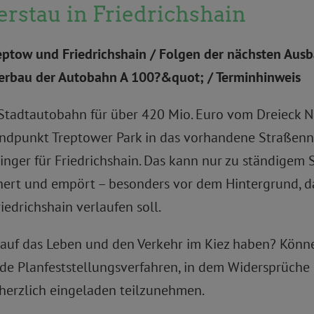
uerstau in Friedrichshain
eptow und Friedrichshain / Folgen der nächsten Ausb
erbau der Autobahn A 100?&quot; / Terminhinweis
 Stadtautobahn für über 420 Mio. Euro vom Dreieck N
Endpunkt Treptower Park in das vorhandene Straßenne
nger für Friedrichshain. Das kann nur zu ständigem 
chert und empört – besonders vor dem Hintergrund, d
edrichshain verlaufen soll.
auf das Leben und den Verkehr im Kiez haben? Könn
nde Planfeststellungsverfahren, in dem Widersprüch
 herzlich eingeladen teilzunehmen.