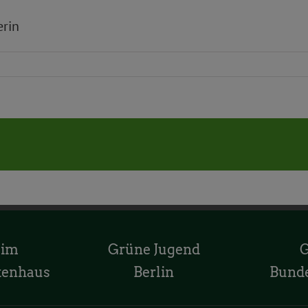
erin
 im
Grüne Jugend
tenhaus
Berlin
Bund