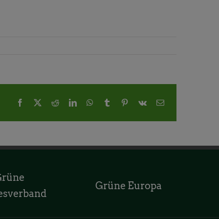
Facebook
X
Reddit
LinkedIn
WhatsApp
Tumblr
Pinterest
Vk
E-
Mail
Grüne
Grüne Europa
esverband