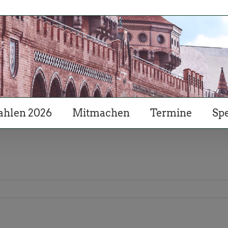
hlen 2026
Mitmachen
Termine
Sp