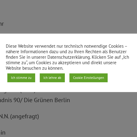
hr
raße 13 in Friedrichshain
Diese Website verwendet nur technisch notwendige Cookies –
nähere Informationen dazu und zu Ihren Rechten als Benutzer
iedrichshain-Kreuzberg
finden Sie in unserer Datenschutzerklärung. Klicken Sie auf „Ich
stimme zu“, um Cookies zu akzeptieren und direkt unsere
Website besuchen zu können.
utieren:
Ich stimme zu
Ich lehne ab
Cookie Einstellungen
ing Süd (BISS)
ndnis 90/ Die Grünen Berlin
.N. (angefragt)
ain