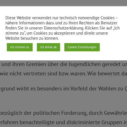
 im Mariannen-Kiez sind unter 25 Jahre alt.) neben z
Diese Website verwendet nur technisch notwendige Cookies –
 Öffentlichkeitsmaterialen in Deutsch und Türkisch e
nähere Informationen dazu und zu Ihren Rechten als Benutzer
finden Sie in unserer Datenschutzerklärung. Klicken Sie auf „Ich
ind als Informationsraum für alle offen; es besteht 
stimme zu“, um Cookies zu akzeptieren und direkt unsere
Website besuchen zu können.
 Kollege im QM-Team hat die Aufgabe alle, aber insb
Ich stimme zu
Ich lehne ab
Cookie Einstellungen
zu gewinnen und über Beteiligungsformen aufzuklär
 und ihren Gremien über die Jugendlichen geredet u
 wie nicht vertreten sind bzw. waren. Wie bewertet d
rgrund wirbt es besonders im Vorfeld der Wahlen zu 
t bezüglich der politischen Forderung, durch Gewähr
hren benachteiligte und diskriminierte Gruppen im 