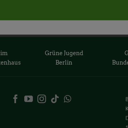
 im
Grüne Jugend
tenhaus
Berlin
Bund
K
D