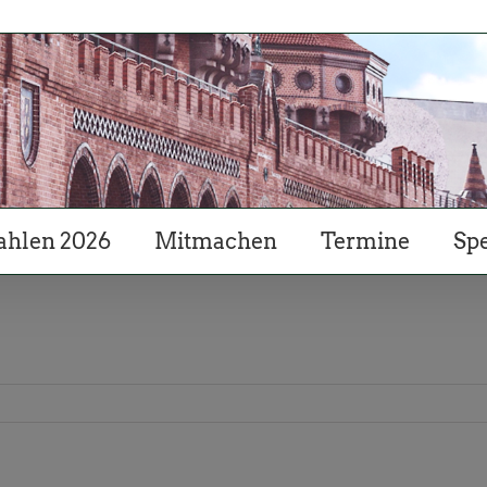
hlen 2026
Mitmachen
Termine
Sp