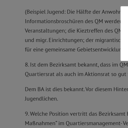
(Beispiel Jugend: Die Hälfte der Anwohner
Informationsbroschüren des QM werden alle
Veranstaltungen; die Kieztreffen des QM s
und migr. Einrichtungen; der migrantische
für eine gemeinsame Gebietsentwicklung 
8. Ist dem Bezirksamt bekannt, dass im QM
Quartiersrat als auch im Aktionsrat so gut
Dem BA ist dies bekannt. Vor diesem Hinte
Jugendlichen.
9. Welche Position vertritt das Bezirksam
Maßnahmen“ im Quartiersmanagement- Verfa