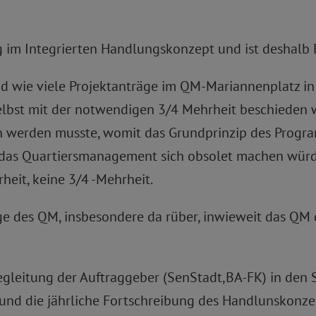
ng im Integrierten Handlungskonzept und ist deshalb 
nd wie viele Projektanträge im QM-Mariannenplatz i
selbst mit der notwendigen 3/4 Mehrheit beschieden
 werden musste, womit das Grundprinzip des Program
das Quartiersmanagement sich obsolet machen würd
heit, keine 3/4 -Mehrheit.
lge des QM, insbesondere da rüber, inwieweit das Q
gleitung der Auftraggeber (SenStadt,BA-FK) in den 
d die jährliche Fortschreibung des Handlunskonzep