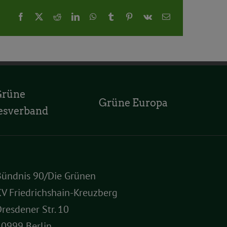
Facebook
X
Reddit
LinkedIn
WhatsApp
Tumblr
Pinterest
Vk
E-
Mail
Grüne
Grüne Europa
esverband
Bündnis 90/Die Grünen
V Friedrichshain-Kreuzberg
resdener Str. 10
10999 Berlin