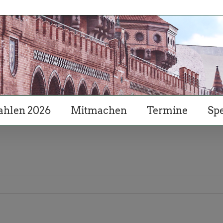
hlen 2026
Mitmachen
Termine
Sp