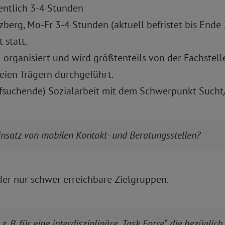
entlich 3-4 Stunden
erg, Mo-Fr 3-4 Stunden (aktuell befristet bis Ende
 statt.
l organisiert und wird größtenteils von der Fachstell
eien Trägern durchgeführt.
aufsuchende) Sozialarbeit mit dem Schwerpunkt Sucht
insatz von mobilen Kontakt- und Beratungsstellen?
der nur schwer erreichbare Zielgruppen.
, z. B. für eine interdisziplinäre „Task Force“, die bezügl