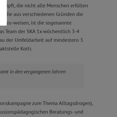
nüpft, die nicht alle Menschen erfüllen
en, die aus verschiedenen Gründen die
inzu-weisen, ist die sogenannte
as Team der SKA 1x wöchentlich 3-4
au der Umfeldarbeit auf mindestens 3
ktstelle Kotti.
samt in den vergangenen Jahren
tionskampagne zum Thema Alltagsdrogen),
klusionspädagogischen Beratungs- und