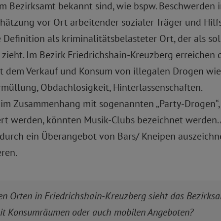
 dem Bezirksamt bekannt sind, wie bspw. Beschwerd
hätzung vor Ort arbeitender sozialer Träger und Hil
 Definition als kriminalitätsbelasteter Ort, der als s
 zieht. Im Bezirk Friedrichshain-Kreuzberg erreiche
dem Verkauf und Konsum von illegalen Drogen wie He
müllung, Obdachlosigkeit, Hinterlassenschaften.
ch im Zusammenhang mit sogenannten „Party-Drogen“,
rt werden, könnten Musik-Clubs bezeichnet werden.
h durch ein Überangebot von Bars/ Kneipen auszeic
ren.
en Orten in Friedrichshain-Kreuzberg sieht das Bezirks
it Konsumräumen oder auch mobilen Angeboten?