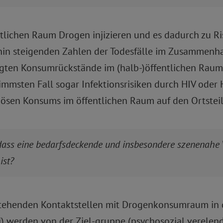
tlichen Raum Drogen injizieren und es dadurch zu Ris
hin steigenden Zahlen der Todesfälle im Zusammenh
orgten Konsumrückstände im (halb-)öffentlichen Raum
immsten Fall sogar Infektionsrisiken durch HIV oder 
enösen Konsums im öffentlichen Raum auf den Ortstei
g, dass eine bedarfsdeckende und insbesondere szenena
ist?
stehenden Kontaktstellen mit Drogenkonsumraum in d
ti) werden von der Ziel-gruppe (psychosozial verele