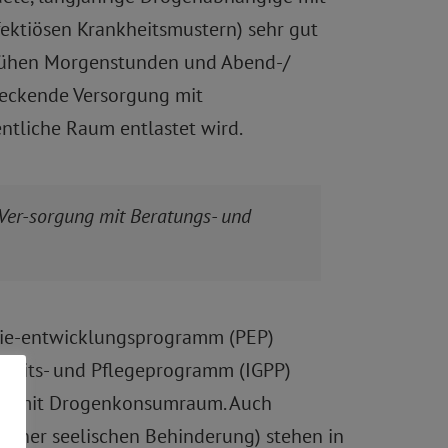
ektiösen Krankheitsmustern) sehr gut
frühen Morgenstunden und Abend-/
deckende Versorgung mit
ntliche Raum entlastet wird.
 Ver-sorgung mit Beratungs- und
atrie-entwicklungsprogramm (PEP)
dheits- und Pflegeprogramm (IGPP)
llen mit Drogenkonsumraum. Auch
t einer seelischen Behinderung) stehen in