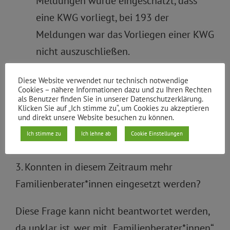
Meldungen wurde eingeschätzt, dass
eine KWG vorliegt, bei 193 der
Meldungen war das Vorliegen einer KWG
nicht auszuschließen.
2. Um welche Formen dieser gewalttätigen
Diese Website verwendet nur technisch notwendige
Cookies – nähere Informationen dazu und zu Ihren Rechten
Übergriffe handelt es sich dabei? (Bitte nach
als Benutzer finden Sie in unserer Datenschutzerklärung.
Klicken Sie auf „Ich stimme zu“, um Cookies zu akzeptieren
Kategorien und Häufigkeit unterscheiden)
und direkt unsere Website besuchen zu können.
Ich stimme zu
Ich lehne ab
Cookie Einstellungen
siehe Anlage
3. Konnten in diesem Zeitraum mehr
Familienberater*innen eingesetzt werden?
Diese Frage kann nicht beantwortet werden,
da unklar ist, wer mit „Familienberater*innen“