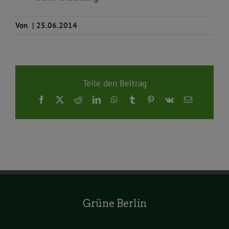
Von
|
25.06.2014
Teile den Beitrag
Facebook
X
Reddit
LinkedIn
WhatsApp
Tumblr
Pinterest
Vk
E-
Mail
Grüne Berlin