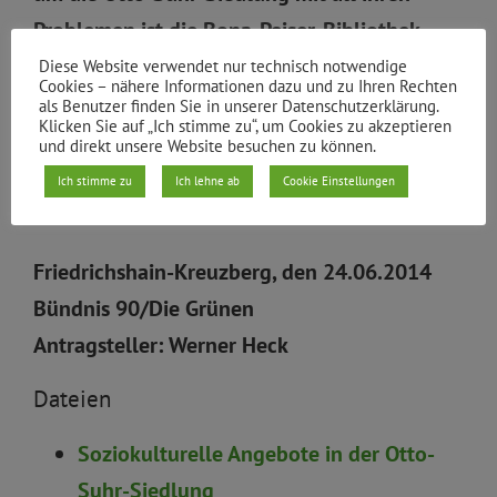
Problemen ist die Bona-Peiser-Bibliothek
weitaus mehr als nur ein Ort zum Lesen und
Diese Website verwendet nur technisch notwendige
Cookies – nähere Informationen dazu und zu Ihren Rechten
Ausleihen von Büchern. „Er ist auch ein
als Benutzer finden Sie in unserer Datenschutzerklärung.
Klicken Sie auf „Ich stimme zu“, um Cookies zu akzeptieren
Treffpunkt, gerade für Leute, die sich aus
und direkt unsere Website besuchen zu können.
finanziellen Gründen viele andere Angebote
Ich stimme zu
Ich lehne ab
Cookie Einstellungen
nicht leisten können.“
Friedrichshain-Kreuzberg, den 24.06.2014
Bündnis 90/Die Grünen
Antragsteller: Werner Heck
Dateien
Soziokulturelle Angebote in der Otto-
Suhr-Siedlung