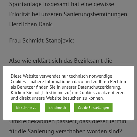
Sportanlage insgesamt hat eine gewisse
Priorität bei unseren Sanierungsbemühungen.
Herzlichen Dank.
Frau Schmidt-Stanojevic:
Also wie erklärt sich das Bezirksamt die
Tatsache, dass sie bei der Sportlerehrung am
Diese Website verwendet nur technisch notwendige
vergangenen Montag von Vereinsvertretern
Cookies – nähere Informationen dazu und zu Ihren Rechten
als Benutzer finden Sie in unserer Datenschutzerklärung.
der Berliner Amateure auch angesprochen
Klicken Sie auf „Ich stimme zu“, um Cookies zu akzeptieren
und direkt unsere Website besuchen zu können.
worden sind, dass sie nicht darüber
Ich stimme zu
Ich lehne ab
Cookie Einstellungen
informiert sind, was mit den
Umkleidekabinen passiert, dass dieser Termin
für die Sanierung verschoben worden sind?