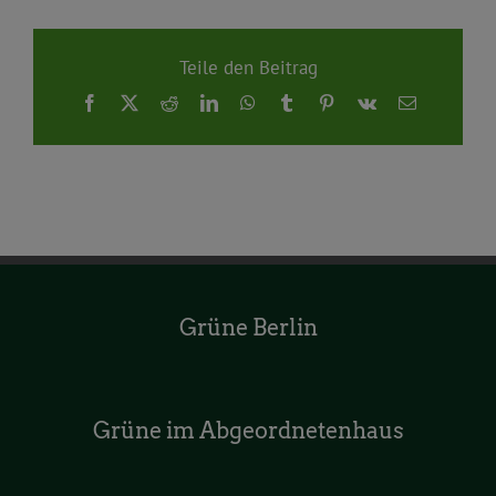
Teile den Beitrag
Facebook
X
Reddit
LinkedIn
WhatsApp
Tumblr
Pinterest
Vk
E-
Mail
Grüne Berlin
Grüne im Abgeordnetenhaus