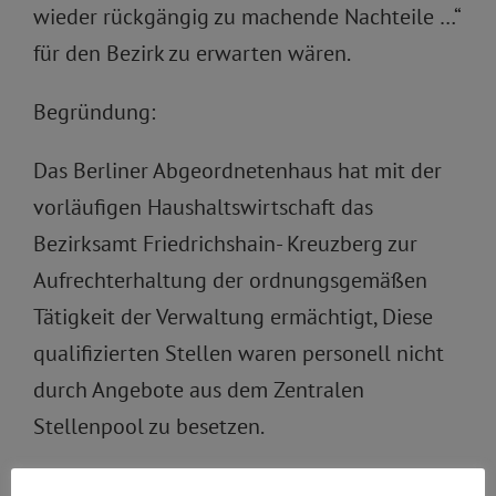
wieder rückgängig zu machende Nachteile …“
für den Bezirk zu erwarten wären.
Begründung:
Das Berliner Abgeordnetenhaus hat mit der
vorläufigen Haushaltswirtschaft das
Bezirksamt Friedrichshain- Kreuzberg zur
Aufrechterhaltung der ordnungsgemäßen
Tätigkeit der Verwaltung ermächtigt, Diese
qualifizierten Stellen waren personell nicht
durch Angebote aus dem Zentralen
Stellenpool zu besetzen.
Qualifizierte, dringend notwendige Arbeit im