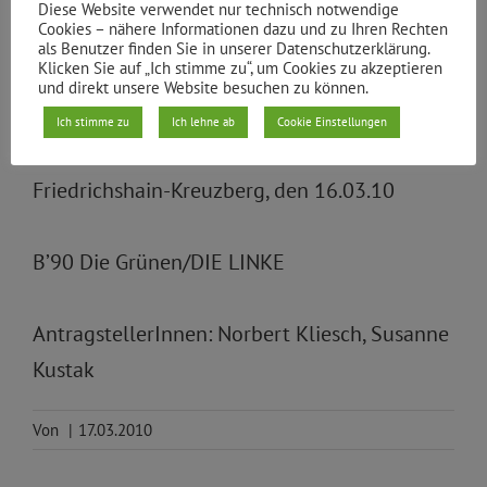
Diese Website verwendet nur technisch notwendige
Dienste der Bürger wird so nicht geleistet.
Cookies – nähere Informationen dazu und zu Ihren Rechten
als Benutzer finden Sie in unserer Datenschutzerklärung.
Damit ist ordnungsgemäßes
Klicken Sie auf „Ich stimme zu“, um Cookies zu akzeptieren
und direkt unsere Website besuchen zu können.
Verwaltungshandeln unmöglich oder stark
Ich stimme zu
Ich lehne ab
Cookie Einstellungen
eingeschränkt.
Friedrichshain-Kreuzberg, den 16.03.10
B’90 Die Grünen/DIE LINKE
AntragstellerInnen: Norbert Kliesch, Susanne
Kustak
Von
|
17.03.2010