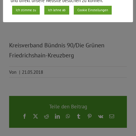
und direkt unsere Website besuchen zu können.
Strafanzeigen gegen die Aktivist*innen.
Ich stimme zu
Ich lehne ab
Cookie Einstellungen
Kreisverband Bündnis 90/Die Grünen
Friedrichshain-Kreuzberg
Von
|
21.05.2018
Teile den Beitrag
Facebook
X
Reddit
LinkedIn
WhatsApp
Tumblr
Pinterest
Vk
E-
Mail