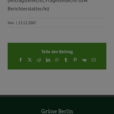
(Antragsteller/in, Fragesteller/in bzw.
Berichterstatter/in)
Von
|
15.12.2007
Teile den Beitrag
Facebook
X
Reddit
LinkedIn
WhatsApp
Tumblr
Pinterest
Vk
E-
Mail
Grüne Berlin