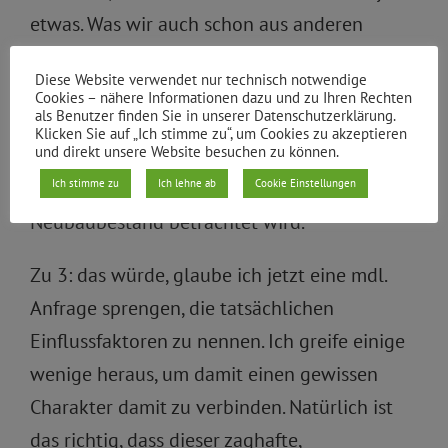
etwas. Was wir auch schon aus anderen
Datenquellen kennen. Positiv wird
Diese Website verwendet nur technisch notwendige
eingeschätzt von der Entwicklung in ..36 der
Cookies – nähere Informationen dazu und zu Ihren Rechten
als Benutzer finden Sie in unserer Datenschutzerklärung.
Wrangelkiez, positiv wird eingeschätzt die
Klicken Sie auf „Ich stimme zu“, um Cookies zu akzeptieren
und direkt unsere Website besuchen zu können.
Entwicklung in Friedrichshain gleich ob
Ich stimme zu
Ich lehne ab
Cookie Einstellungen
dabei der Altbaubestand bzw. der
Neubaubestand betrachtet wird.
Zu 3: das würde, glaube ich jetzt eine mdl.
Anfrage sprengen, die tatsächlichen
Einflussfaktoren zu nennen. Ich greife einige
wenige heraus, um damit einen gewissen
Charakter damit zu verbinden. Natürlich ist
das richtig, dass dieser zaghafte,