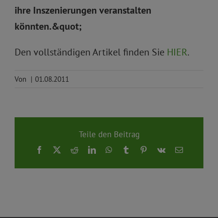
ihre Inszenierungen veranstalten
könnten.&quot;
Den vollständigen Artikel finden Sie
HIER
.
Von
|
01.08.2011
Teile den Beitrag
Facebook
X
Reddit
LinkedIn
WhatsApp
Tumblr
Pinterest
Vk
E-
Mail