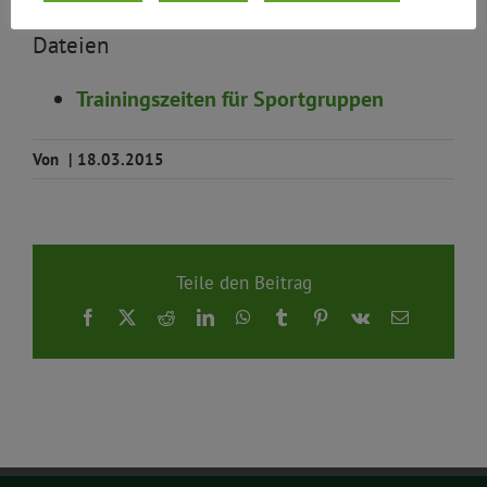
Dateien
Trainingszeiten für Sportgruppen
Von
|
18.03.2015
Teile den Beitrag
Facebook
X
Reddit
LinkedIn
WhatsApp
Tumblr
Pinterest
Vk
E-
Mail