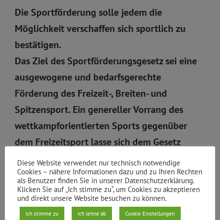
Die Sportförderung solle jedem die
Möglichkeit verschaffen sich sportlich zu
bestätigen.
Das Ziel des Sportförderungsgesetz sei eine
ausgewogene und bedarfsgerechte
Förderung des Freizeit-, Breiten- und
Spitzensport. Ein genereller Vorrang des
wettkampforientierten Sports gegenüber
dem Freizeitsport lasse sich dem Gesetz
daher nicht entnehmen.
Diese Website verwendet nur technisch notwendige
Cookies – nähere Informationen dazu und zu Ihren Rechten
als Benutzer finden Sie in unserer Datenschutzerklärung.
Friedrichshain-Kreuzberg, den 17.03.2015
Klicken Sie auf „Ich stimme zu“, um Cookies zu akzeptieren
und direkt unsere Website besuchen zu können.
Bündnis 90/Die Grünen
Antragstellerin: Jutta Schmidt-Stanojevic
Ich stimme zu
Ich lehne ab
Cookie Einstellungen