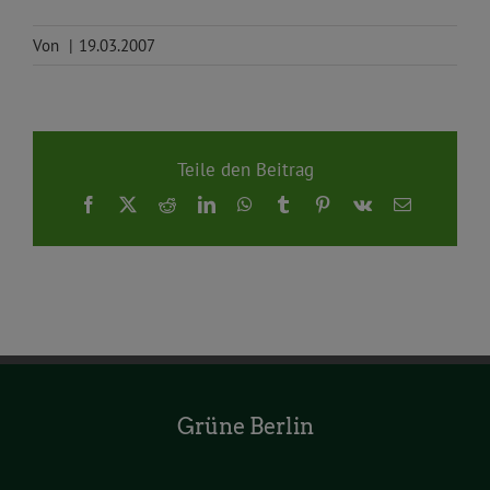
Von
|
19.03.2007
Teile den Beitrag
Facebook
X
Reddit
LinkedIn
WhatsApp
Tumblr
Pinterest
Vk
E-
Mail
Grüne Berlin