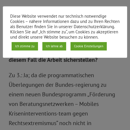
3. Würde durch die Etablierung der mobilen
Diese Website verwendet nur technisch notwendige
Krisen-interventionsteams die Arbeit und
Cookies – nähere Informationen dazu und zu Ihren Rechten
als Benutzer finden Sie in unserer Datenschutzerklärung.
Finanzierung der Mobi-len Beratungsteams
Klicken Sie auf „Ich stimme zu“, um Cookies zu akzeptieren
und direkt unsere Website besuchen zu können.
in Berlin gefährdet bzw. beeinträch-tigt
Ich stimme zu
Ich lehne ab
Cookie Einstellungen
werden? Wenn ja, wie will der Senat in
diesem Fall die Arbeit sicherstellen?
Zu 3.: Ja; da die programmatischen
Überlegungen der Bundes-regierung zu
einem neuen Bundesprogramm „Förderung
von Beratungsnetzwerken – Mobiles
Kriseninterventions-team gegen
Rechtsextremismus“ noch nicht in