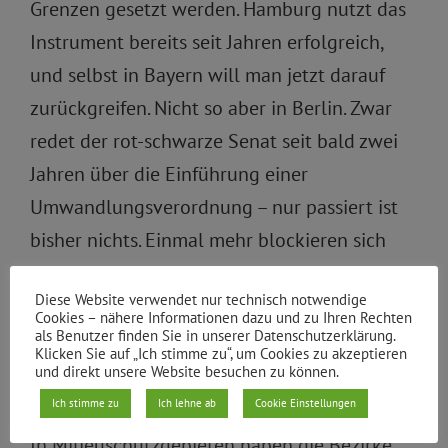
Grenzen gesetzt werden. Hamburg nutzt das
Instrument bereits seit Jahren erfolgreich,
und selbst in Bayern will man jetzt darauf
zurückgreifen. Nicht so aber in Berlin. Zwar
redet der rot-schwarze Senat seit bald zwei
Jahren über die Einführung einer
Umwandlungsverordnung – nur passiert ist
bisher nichts. Einmal mehr blockieren sich
SPD und CDU zu Lasten der Mieter*innen
Diese Website verwendet nur technisch notwendige
gegenseitig. Dabei ist es mehr als überfällig,
Cookies – nähere Informationen dazu und zu Ihren Rechten
als Benutzer finden Sie in unserer Datenschutzerklärung.
das Instrument umgehend einzusetzen.
Klicken Sie auf „Ich stimme zu“, um Cookies zu akzeptieren
und direkt unsere Website besuchen zu können.
Ich stimme zu
Ich lehne ab
Cookie Einstellungen
In Milieuschutzgebieten haben die Bezirke