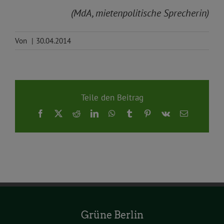
(MdA, mietenpolitische Sprecherin)
Von
|
30.04.2014
Teile den Beitrag
Facebook
X
Reddit
LinkedIn
WhatsApp
Tumblr
Pinterest
Vk
E-
Mail
Grüne Berlin