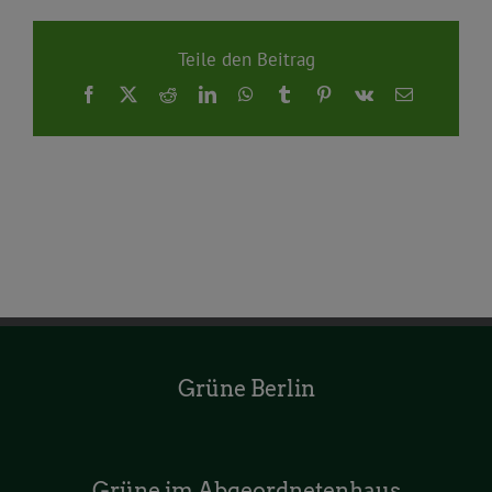
Teile den Beitrag
Facebook
X
Reddit
LinkedIn
WhatsApp
Tumblr
Pinterest
Vk
E-
Mail
Grüne Berlin
Grüne im Abgeordnetenhaus