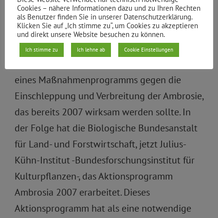
Cookies – nähere Informationen dazu und zu Ihren Rechten
gegen Allergien, den das Bundesministerium
als Benutzer finden Sie in unserer Datenschutzerklärung.
Klicken Sie auf „Ich stimme zu“, um Cookies zu akzeptieren
für Ernährung, Landwirtschaft und
und direkt unsere Website besuchen zu können.
Verbraucherschutz im März 2007
Ich stimme zu
Ich lehne ab
Cookie Einstellungen
veröffentlicht hat, war u. a. die Erarbeitung
eines Maßnahmenprogramms gegen die
Einschleppung und Verbreitung der Ambrosie,
das bereits 2007 wirksam werden sollte. In
der Folge hat die Biologische Bundesanstalt
für Land- und Forstwirtschaft, jetzt Julius-
Kühn-Institut -Bundesforschungsinstitut für
Kulturpflanzen-, das Aktionsprogramm
Ambrosia 2007 erarbeitet. Dieses
Aktionsprogramm hat als eine notwendige