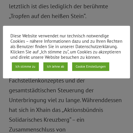
letztlich ist dies lediglich der berühmte
„Tropfen auf den heißen Stein“.
Bündnisse schaffen Angebote im Kiez
Diese Website verwendet nur technisch notwendige
Längst dürfte allen Akteur*innen klar sein,
Cookies – nähere Informationen dazu und zu Ihren Rechten
als Benutzer finden Sie in unserer Datenschutzerklärung.
dass diese Aufgabe nur gesamtstädtisch zu
Klicken Sie auf „Ich stimme zu“, um Cookies zu akzeptieren
und direkt unsere Website besuchen zu können.
bewältigen ist. Allerdings dauern Prozesse
Ich stimme zu
Ich lehne ab
Cookie Einstellungen
wie die Einführung eines
Fachstellenkonzeptes und der
gesamtstädtischen Steuerung der
Unterbringung viel zu lange. Währenddessen
hat sich in Xhain das „Aktionsbündnis
Solidarisches Kreuzberg“ – ein
Zusammenschluss von