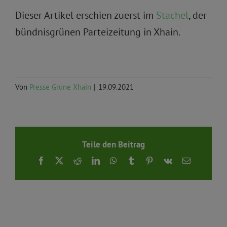
Dieser Artikel erschien zuerst im
Stachel
, der
bündnisgrünen Parteizeitung in Xhain.
Von
Presse Grüne Xhain
|
19.09.2021
Teile den Beitrag
Facebook
X
Reddit
LinkedIn
WhatsApp
Tumblr
Pinterest
Vk
E-
Mail