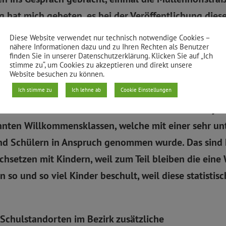
 hat mich gebeten, es bei der Veröffentlichung dies
h an der Stelle mal daran halten.
Diese Website verwendet nur technisch notwendige Cookies –
nähere Informationen dazu und zu Ihren Rechten als Benutzer
finden Sie in unserer Datenschutzerklärung. Klicken Sie auf „Ich
stimme zu“, um Cookies zu akzeptieren und direkt unsere
gleiteter minderjährige sowie die anderen,
Website besuchen zu können.
en sind, das ist sozusagen die dritte Gruppe, die bi
Ich stimme zu
Ich lehne ab
Cookie Einstellungen
ben auch eine sehr hohe Fluktuationsrate. Im Schulja
nnten Willkommensklassen, welche mit einer sehr unt
nd Schülern in Anspruch genommen wurde. Das sind
chsetzen mit Kindern, weil zum Teil bleiben die eine
so und so viel Kinder beschult, weil diese statistis
 Schulstandorten im Bezirk zusätzliche