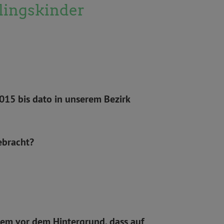
tlingskinder
2015 bis dato in unserem Bezirk
ebracht?
lem vor dem Hintergrund, dass auf