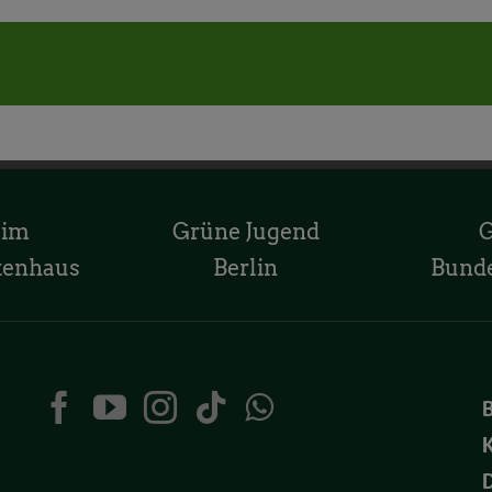
 im
Grüne Jugend
tenhaus
Berlin
Bund
K
D