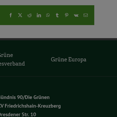
Facebook
X
Reddit
LinkedIn
WhatsApp
Tumblr
Pinterest
Vk
E-
Mail
Grüne
Grüne Europa
esverband
Bündnis 90/Die Grünen
V Friedrichshain-Kreuzberg
resdener Str. 10