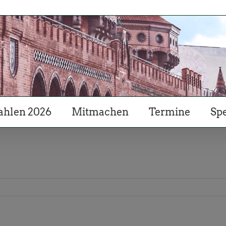
hlen 2026
Mitmachen
Termine
Sp