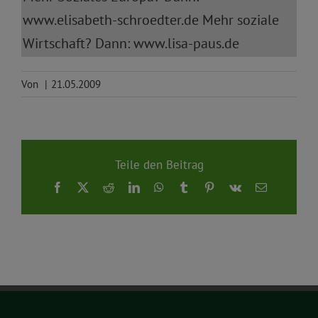
www.elisabeth-schroedter.de Mehr soziale
Wirtschaft? Dann: www.lisa-paus.de
Von
|
21.05.2009
Teile den Beitrag
Facebook
X
Reddit
LinkedIn
WhatsApp
Tumblr
Pinterest
Vk
E-
Mail