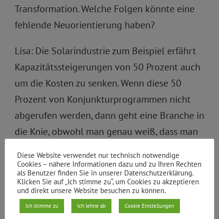
Transformation. Welche Folgen könnte eine
fehlende Neuorientierung haben?
Lisa: Die Solarindustrie zum Beispiel erfährt
Kapazitätssteigerungen von 50 Prozent auch
um die Kosten zu senken. Wenn diese 50
Prozent von Konjunkturprogrammen nicht
abgerufen werden, dann geht eine Branche in
die Knie, obwohl man genau weiß, dass man
die Kapazitäten in Zukunft brauchen wird.
Diese Website verwendet nur technisch notwendige
Cookies – nähere Informationen dazu und zu Ihren Rechten
Stachel: Weil der Kapitalmarkt nicht die
als Benutzer finden Sie in unserer Datenschutzerklärung.
Klicken Sie auf „Ich stimme zu“, um Cookies zu akzeptieren
Mittel zur Verfügung stellt…
und direkt unsere Website besuchen zu können.
Ich stimme zu
Ich lehne ab
Cookie Einstellungen
Elisabeth: …und genau hier schließt sich der