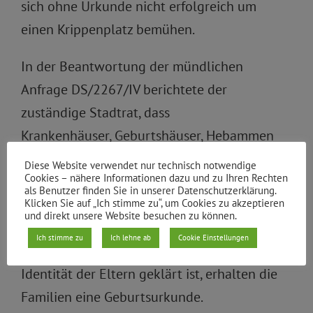
sich ohne Urkunde nicht erfolgreich um
einen Krippenplatz bemühen.
In der Beantwortung der mündlichen
Anfrage DS/2267/IV berichtete der
zuständige Stadtrat, dass
Krankenhäuser, Geburtshäuser, Hebammen
den Standesämtern die Geburtsanzeigen und
Diese Website verwendet nur technisch notwendige
Cookies – nähere Informationen dazu und zu Ihren Rechten
ggf. vorab bereits die dazugehörigen Papiere
als Benutzer finden Sie in unserer Datenschutzerklärung.
in Kopie, Pass, Ausweis, Geburtsurkunde der
Klicken Sie auf „Ich stimme zu“, um Cookies zu akzeptieren
und direkt unsere Website besuchen zu können.
Eltern, Eheurkunde (ggf. in
Ich stimme zu
Ich lehne ab
Cookie Einstellungen
Kopie) übermitteln. Weiter: „Wenn die
Identität der Eltern geklärt ist, erhalten die
Familien eine Geburtsurkunde.