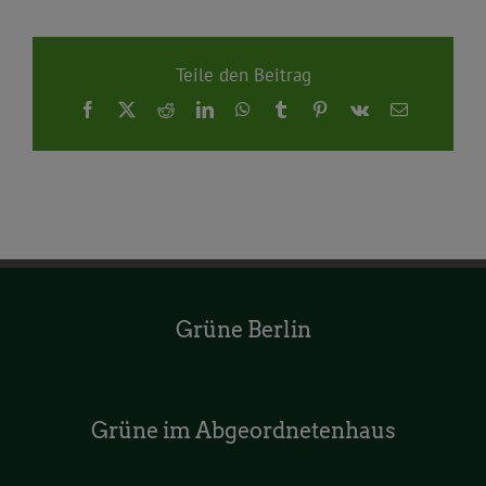
Teile den Beitrag
Facebook
X
Reddit
LinkedIn
WhatsApp
Tumblr
Pinterest
Vk
E-
Mail
Grüne Berlin
Grüne im Abgeordnetenhaus