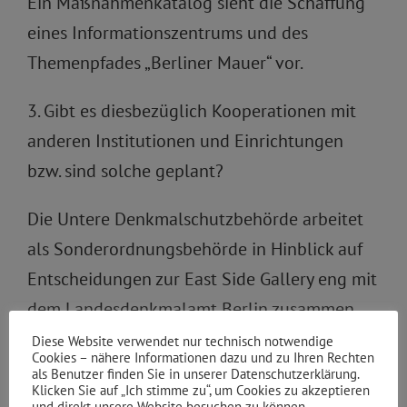
Ein Maßnahmenkatalog sieht die Schaffung
eines Informationszentrums und des
Themenpfades „Berliner Mauer“ vor.
3. Gibt es diesbezüglich Kooperationen mit
anderen Institutionen und Einrichtungen
bzw. sind solche geplant?
Die Untere Denkmalschutzbehörde arbeitet
als Sonderordnungsbehörde in Hinblick auf
Entscheidungen zur East Side Gallery eng mit
dem Landesdenkmalamt Berlin zusammen.
Die durch den Denkmalpflege- und
Diese Website verwendet nur technisch notwendige
Cookies – nähere Informationen dazu und zu Ihren Rechten
Entwicklungsplan festgeschriebenen
als Benutzer finden Sie in unserer Datenschutzerklärung.
Klicken Sie auf „Ich stimme zu“, um Cookies zu akzeptieren
Leitlinien sind Grundlage der
und direkt unsere Website besuchen zu können.