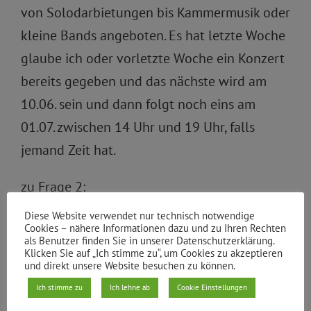
von Solodarbietungen bis Kammermusik oder
kleine Bands angeboten. Es hat letzte Woche
glaube ich oder vorletzte Woche ein Konzert
bereits gegeben und das nächste wird am
10.06. sein und dann folgt noch eins am
01.07. zwischen 14 Uhr und 19 Uhr, falls
jemand Zeit hat.
zu Frage 2:
Wir haben die Initiative „We-are-born-free“,
Diese Website verwendet nur technisch notwendige
Cookies – nähere Informationen dazu und zu Ihren Rechten
Tacheles Art Akademie, das Theater
als Benutzer finden Sie in unserer Datenschutzerklärung.
Klicken Sie auf „Ich stimme zu“, um Cookies zu akzeptieren
Expedition Metropolis, wir haben türkische
und direkt unsere Website besuchen zu können.
Frauengruppen, die aktiv sind, einen
Ich stimme zu
Ich lehne ab
Cookie Einstellungen
armenischen Verein, einen Verein zur