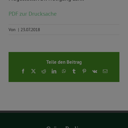
PDF zur Drucksache
Von
|
23.07.2018
Teile den Beitrag
Facebook
X
Reddit
LinkedIn
WhatsApp
Tumblr
Pinterest
Vk
E-
Mail