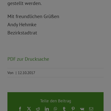
gestellt werden.
Mit freundlichen Grüßen
Andy Hehmke
Bezirkstadtrat
PDF zur Drucksache
Von
|
12.10.2017
Teile den Beitrag
Facebook
X
Reddit
LinkedIn
WhatsApp
Tumblr
Pinterest
Vk
E-