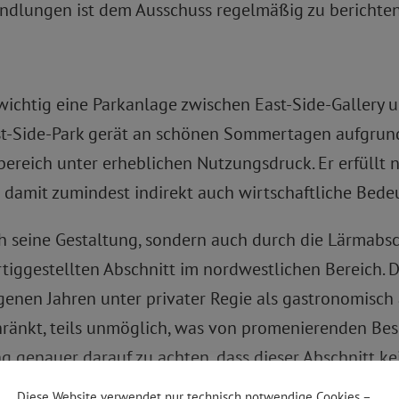
ndlungen ist dem Ausschuss regelmäßig zu berichten
ichtig eine Parkanlage zwischen East-Side-Gallery u
ast-Side-Park gerät an schönen Sommertagen aufgrun
eich unter erheblichen Nutzungsdruck. Er erfüllt ni
at damit zumindest indirekt auch wirtschaftliche Bede
ch seine Gestaltung, sondern auch durch die Lärmab
ertiggestellten Abschnitt im nordwestlichen Bereich.
en Jahren unter privater Regie als gastronomisch als
ränkt, teils unmöglich, was von promenierenden Be
ng genauer darauf zu achten, dass dieser Abschnitt ke
Diese Website verwendet nur technisch notwendige Cookies –