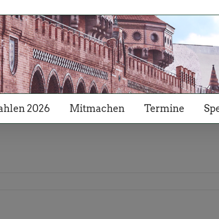
hlen 2026
Mitmachen
Termine
Sp