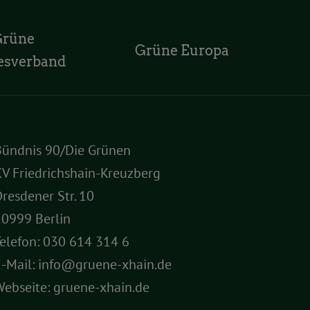
Grüne
Grüne Europa
esverband
Bündnis 90/Die Grünen
V Friedrichshain-Kreuzberg
resdener Str. 10
10999 Berlin
elefon:
030 614 314 6
E-Mail:
info@gruene-xhain.de
Webseite:
gruene-xhain.de