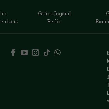
 im
Grüne Jugend
tenhaus
Berlin
Bund
K
D
T