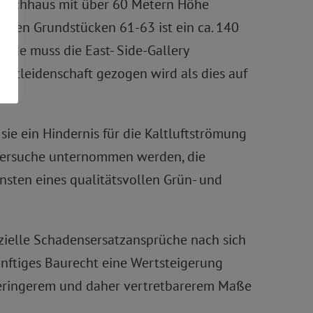
nhochhaus mit über 60 Metern Höhe
rten Grundstücken 61-63 ist ein ca. 140
ude muss die East- Side-Gallery
tleidenschaft gezogen wird als dies auf
sie ein Hindernis für die Kaltluftströmung
e Versuche unternommen werden, die
nsten eines qualitätsvollen Grün- und
zielle Schadensersatzansprüche nach sich
ünftiges Baurecht eine Wertsteigerung
geringerem und daher vertretbarerem Maße