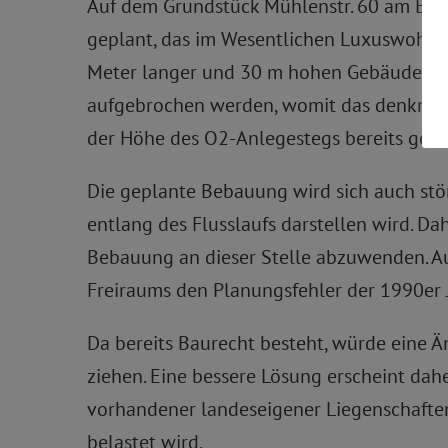
Auf dem Grundstück Mühlenstr. 60 am Brü
geplant, das im Wesentlichen Luxuswohnun
Meter langer und 30 m hohen Gebäuderiege
aufgebrochen werden, womit das denkmalg
der Höhe des O2-Anlegestegs bereits gesc
Die geplante Bebauung wird sich auch stör
entlang des Flusslaufs darstellen wird. 
Bebauung an dieser Stelle abzuwenden. Auc
Freiraums den Planungsfehler der 1990er J
Da bereits Baurecht besteht, würde eine 
ziehen. Eine bessere Lösung erscheint dah
vorhandener landeseigener Liegenschafte
belastet wird.