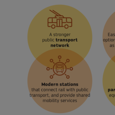
Zeige
grösseres
Bild