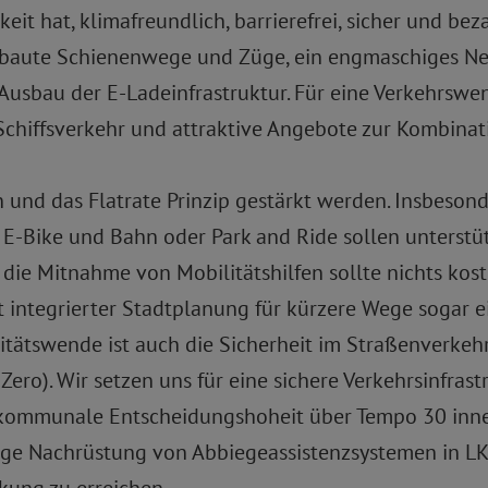
it hat, klimafreundlich, barrierefrei, sicher und bez
ebaute Schienenwege und Züge, ein engmaschiges Ne
usbau der E-Ladeinfrastruktur. Für eine Verkehrswen
Schiffsverkehr und attraktive Angebote zur Kombinat
n und das Flatrate Prinzip gestärkt werden. Insbeso
 E-Bike und Bahn oder Park and Ride sollen unterstü
Mitnahme von Mobilitätshilfen sollte nichts kosten
integrierter Stadtplanung für kürzere Wege sogar e
tätswende ist auch die Sicherheit im Straßenverkehr.
ro). Wir setzen uns für eine sichere Verkehrsinfrastr
e kommunale Entscheidungshoheit über Tempo 30 inne
lige Nachrüstung von Abbiegeassistenzsystemen in LK
kung zu erreichen.