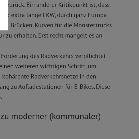
 zurück. Ein anderer Kritikpunkt ist, dass
 also extra lange LKW, durch ganz Europa
nel, Brücken, Kurven für die Monstertrucks
r zu erhalten. Erst recht mangelt es an
ur Förderung des Radverkehrs verpflichtet
inen weiteren wichtigen Schritt, um
und kohärente Radverkehrsnetze in den
ng zu Aufladestationen für E-Bikes. Diese
.
 zu moderner (kommunaler)