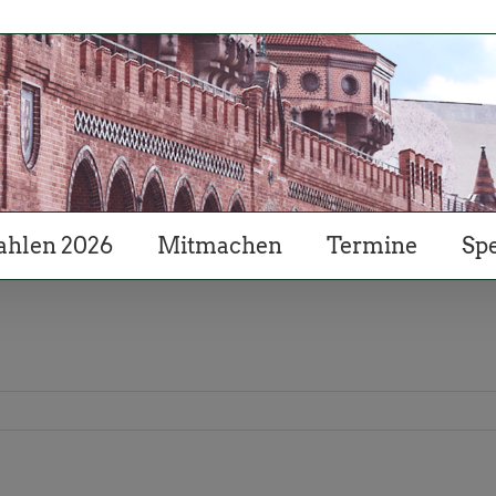
hlen 2026
Mitmachen
Termine
Sp