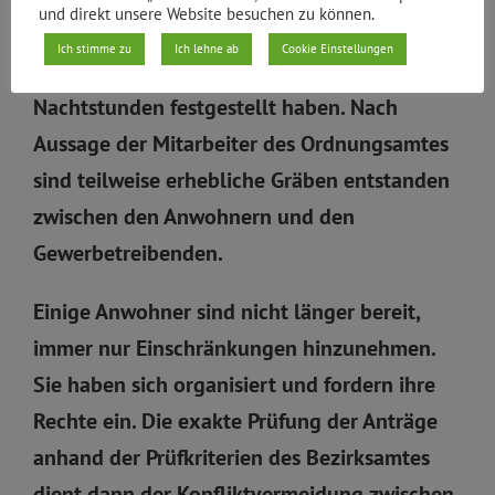
und direkt unsere Website besuchen zu können.
Dienstzeiten des Ordnungsamtes, die
Ich stimme zu
Ich lehne ab
Cookie Einstellungen
erhebliche Überschreitung in Abend- und
Nachtstunden festgestellt haben. Nach
Aussage der Mitarbeiter des Ordnungsamtes
sind teilweise erhebliche Gräben entstanden
zwischen den Anwohnern und den
Gewerbetreibenden.
Einige Anwohner sind nicht länger bereit,
immer nur Einschränkungen hinzunehmen.
Sie haben sich organisiert und fordern ihre
Rechte ein. Die exakte Prüfung der Anträge
anhand der Prüfkriterien des Bezirksamtes
dient dann der Konfliktvermeidung zwischen