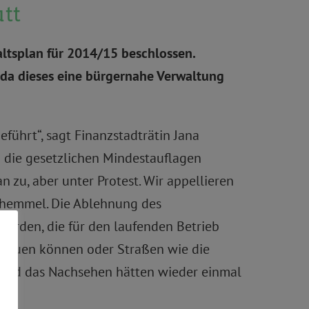
utt
ltsplan für 2014/15 beschlossen.
 da dieses eine bürgernahe Verwaltung
ührt“, sagt Finanzstadträtin Jana
h die gesetzlichen Mindestauflagen
 zu, aber unter Protest. Wir appellieren
Schemmel. Die Ablehnung des
werden, die für den laufenden Betrieb
k bauen können oder Straßen wie die
– und das Nachsehen hätten wieder einmal