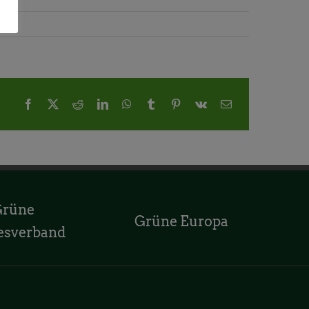
Facebook
X
Reddit
LinkedIn
WhatsApp
Tumblr
Pinterest
Vk
E-
Mail
Grüne
Grüne Europa
esverband