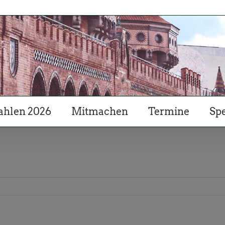
hlen 2026
Mitmachen
Termine
Sp