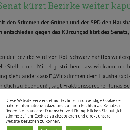
enat kürzt Bezirke weiter kap
mit den Stimmen der Grünen und der SPD den Hausha
on entschieden gegen das Kürzungsdiktat des Senats,
 der Bezirke wird von Rot-Schwarz nahtlos weitergef
ele Stellen und Mittel gestrichen, dass wir kaum noc
ng sieht anders aus!“ „Wir stimmen dem Haushaltsplan
endlich zu beenden!“, sagt Fraktionssprecher Jonas 
nach sich. Dann könnten nur noch Posten finanziert 
Diese Website verwendet nur technisch notwendige Cookies –
neuen Wege und Bewässerungssysteme im Görlitzer Par
nähere Informationen dazu und zu Ihren Rechten als Benutzer
finden Sie in unserer Datenschutzerklärung. Klicken Sie auf „Ich
ie Stellen in den Ämtern wären unbesetzt geblieben 
stimme zu“, um Cookies zu akzeptieren und direkt unsere
Website besuchen zu können.
eisten.“