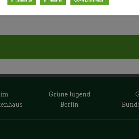
Ich stimme zu
Ich lehne ab
Cookie Einstellungen
 im
Grüne Jugend
tenhaus
Berlin
Bund