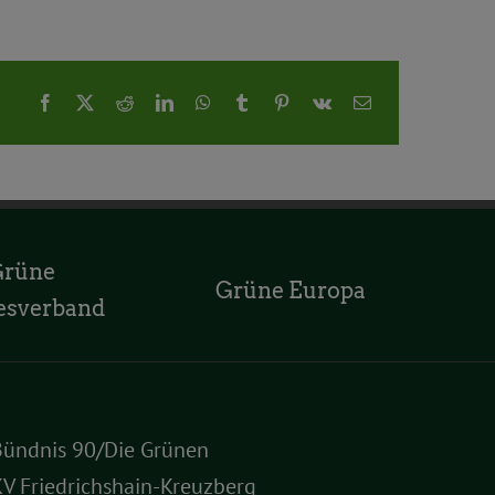
Facebook
X
Reddit
LinkedIn
WhatsApp
Tumblr
Pinterest
Vk
E-
Mail
Grüne
Grüne Europa
esverband
Bündnis 90/Die Grünen
V Friedrichshain-Kreuzberg