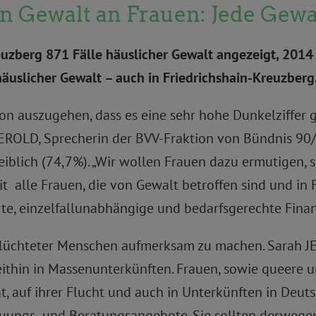
 Gewalt an Frauen: Jede Gewaltt
euzberg 871 Fälle häuslicher Gewalt angezeigt, 2014
häuslicher Gewalt – auch in Friedrichshain-Kreuzberg
on auszugehen, dass es eine sehr hohe Dunkelziffer g
 GEROLD, Sprecherin der BVV-Fraktion von Bündnis 90/
iblich (74,7%). „Wir wollen Frauen dazu ermutigen, s
t alle Frauen, die von Gewalt betroffen sind und in
te, einzelfallunabhängige und bedarfsgerechte Finan
geflüchteter Menschen aufmerksam zu machen. Sarah
ithin in Massenunterkünften. Frauen, sowie queere 
mat, auf ihrer Flucht und auch in Unterkünften in De
euungs- und Beratungsangebote. Sie sollten desweg