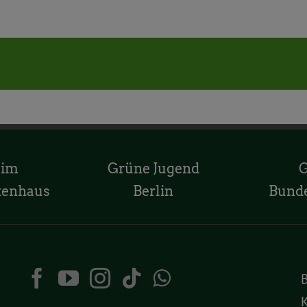
 im
Grüne Jugend
tenhaus
Berlin
Bund
K