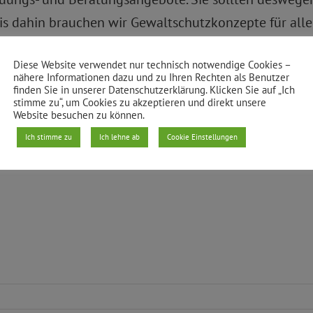
 dahin brauchen wir Gewaltschutzkonzepte für alle 
t werden und es müssen weibliche Ansprechpartner*in
Diese Website verwendet nur technisch notwendige Cookies –
nähere Informationen dazu und zu Ihren Rechten als Benutzer
rauen, den 25.11.2016, verteilen Mitglieder von Kr
finden Sie in unserer Datenschutzerklärung. Klicken Sie auf „Ich
stimme zu“, um Cookies zu akzeptieren und direkt unsere
rg von 16-17 Uhr an der Ecke Mehringdamm/Yorckstra
Website besuchen zu können.
fene.
Ich stimme zu
Ich lehne ab
Cookie Einstellungen