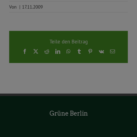
Von
|
17.11.2009
Teile den Beitrag
Facebook
X
Reddit
LinkedIn
WhatsApp
Tumblr
Pinterest
Vk
E-
Mail
Grüne Berlin