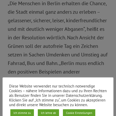
„Die Menschen in Berlin erhalten die Chance,
die Stadt einmal ganz anders zu erleben –
gelassener, sicherer, leiser, kinderfreundlicher
und mit deutlich weniger Abgasen“, heißt es
in der Resolution wörtlich. Nach Ansicht der
Grünen soll der autofreie Tag ein Zeichen
setzen in Sachen Umdenken und Umstieg auf
Fahrrad, Bus und Bahn. „Berlin muss endlich
den positiven Beispielen anderer
europäischer Metropolen folgen“, sagt Sahib.
Diese Website verwendet nur technisch notwendige
Die Stadtentwicklungssenatorin Junge-Reyer
Cookies – nähere Informationen dazu und zu Ihren Rechten
als Benutzer finden Sie in unserer Datenschutzerklärung.
(SPD) hatte den Plänen eine Absage erteilt.
Klicken Sie auf „Ich stimme zu“, um Cookies zu akzeptieren
und direkt unsere Website besuchen zu können.
„Statt einen autofreien Tag unter Verweis auf
das Straßenverkehrsgesetz zu blockieren, ist
Ich stimme zu
Ich lehne ab
Cookie Einstellungen