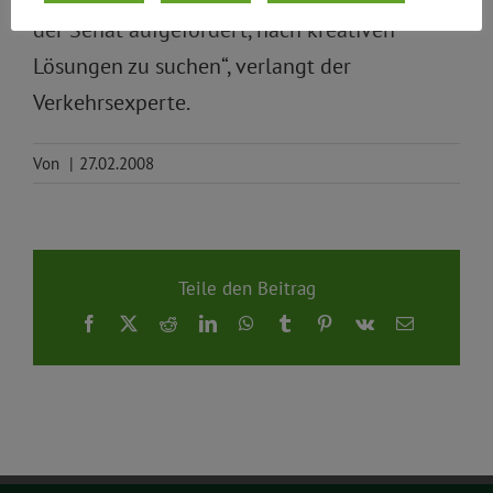
der Senat aufgefordert, nach kreativen
Lösungen zu suchen“, verlangt der
Verkehrsexperte.
Von
|
27.02.2008
Teile den Beitrag
Facebook
X
Reddit
LinkedIn
WhatsApp
Tumblr
Pinterest
Vk
E-
Mail