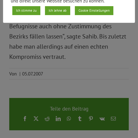
und direkt unsere Website besuchen zu können.
„Leider sitzt das WSA am längeren Hebel und
Ich stimme zu
Ich lehne ab
Cookie Einstellungen
kann wegen seiner wasserpolizeilichen
Befugnisse auch ohne Zustimmung des
Bezirks fällen lassen“, sagte Sahib. Bis zuletzt
habe man allerdings auf einen echten
Kompromiss vertraut.
Von
|
05.07.2007
Teile den Beitrag
Facebook
X
Reddit
LinkedIn
WhatsApp
Tumblr
Pinterest
Vk
E-
Mail